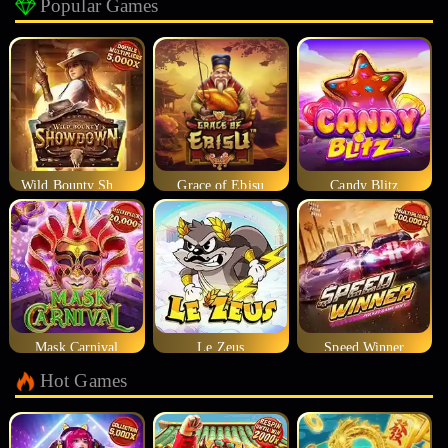
Popular Games
Wild Bounty Showdown
Grace of Ebisu
Candy Blitz
Mask Carnival
Le Zeus
Speed Winner
Hot Games