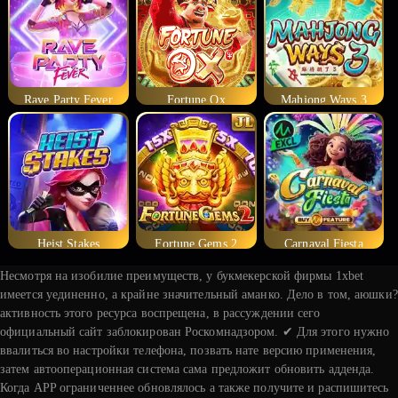
Rave Party Fever
Fortune Ox
Mahjong Ways 3
Heist Stakes
Fortune Gems 2
Carnaval Fiesta
Несмотря на изобилие преимуществ, у букмекерской фирмы 1xbet
имеется уединенно, а крайне значительный аманко. Дело в том, аюшки?
активность этого ресурса воспрещена, в рассуждении сего
официальный сайт заблокирован Роскомнадзором. ✔ Для этого нужно
ввалиться во настройки телефона, позвать нате версию применения,
затем автооперационная система сама предложит обновить адденда.
Когда APP ограниченнее обновлялось а также получите и распишитесь