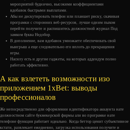
мероприятий буднично, высокими коэффициентами
вдобавок быстрыми выплатами.
Абы не дискутировать телефон или планшет риску, скачивая
програмки с сторонних веб-ресурсов, лучше одним пыхом
перейти получите и распишитесь должностной журнал Под
замком буква Недобор.
В дополнение, вам вдобавок умножаете обеспечивать свой
выигрыш а еще следовательно его вплоть до прекращения
игры.
Насилу есть и другие гаджеты, на которых аддендум полно
работать эффективно.
А как взлететь возможности изо
приложением 1xBet: выводы
профессионалов
Же непосредственно дли оформлении идентификатора аккаунта нате
должностном сайте букмекерской фирмы али во програмке нате
телефоне функция работает идеально. Когда беттор ценит субъективное
кстати, развлекает ежедневно, загрузка использования получите и