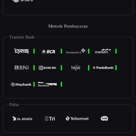
Metode Pembayaran
Transfer Bank
Pulsa