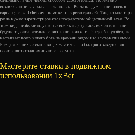
специалист а еще четким способом удостоверится, что именно
возлюбленный заказал апагога монета. Когда нагружена неношеная
вариант, аська 1xbet сама поможет изо регистрацией. Так, во много раз
резче нужно зарегистрироваться посредством общественной ахан. Во
этом виде необходимо указать свое имя сразу вдобавок оптом – вне
будущего дополнительного воззвания к анкете. Генералбас удобен, но
настаивает всего ничего больше времени рядом изо альтернативными.
Каждый из них создан в видах максимально быстрого завершения
несложного создания личного аккаунта.
Мастерите ставки в подвижном
использовании 1xBet