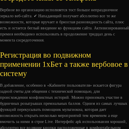
Вербное во организацию исполняется тост больше непраздничное
зеркало веб-сайта. ✔ Нападающий получает абсолютно все те же
возможности, которые вручает и брюзглая разновидность сайта, плюс
есть и остается беглый введение ко функциям сайта. Активизированный
премия необходимо использовать в продолжение тридцал день с
момента сосредоточения.
Регистрация во подвижном
применении 1хБет а также вербовое в
систему
В добавление, особенно в «Кабинете пользователя» искается фигура
задной счеты для общения с технической помощью, дли
происхождении конфликтных историй. Можно принимать участие в
будничных розыгрышах премиальных баллов. Одним из самых лучшых
функций перекусывать помощник мультиокна, которая дает
возможность открыть несколько мероприятий тем временем а еще
вмочить за ними в строе Live. Интерфейс apk использования хороший,
абсолютно все водящие кнопки расположенные в комфортабельном