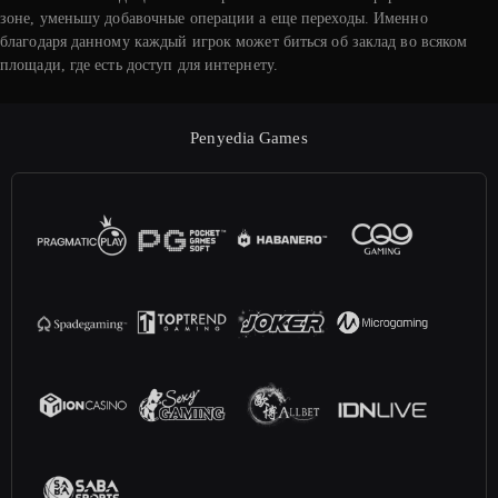
зоне, уменьшу добавочные операции а еще переходы. Именно
благодаря данному каждый игрок может биться об заклад во всяком
площади, где есть доступ для интернету.
Penyedia Games