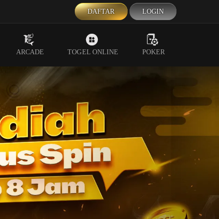
DAFTAR
LOGIN
ARCADE
TOGEL ONLINE
POKER