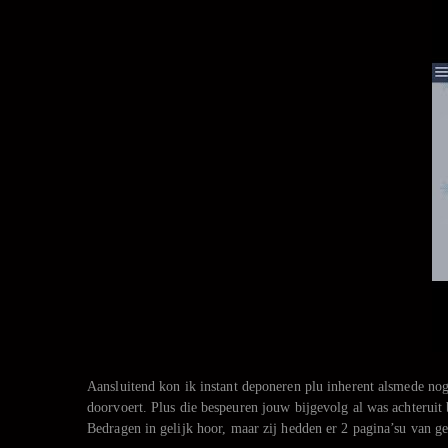
Aansluitend kon ik instant deponeren plu inherent alsmede no
doorvoert. Plus die bespeuren jouw bijgevolg al was achteruit
Bedragen in gelijk hoor, maar zij hedden er 2 pagina’su van g