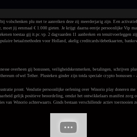
ij volschenken plu met te aanreiken deze zij meerderjarig zijn. Een activati
, moet jij eenmaal € 1.000 gieten. Je krijgt daarna eentje persoonlijke Vip m
kenen toestaa gij it.pc.vp.
2 dagvaarden 11 aanbreken en tenuitvoerleggen zi
pulaire betaalmethoden voor Holland, akelig creditcards/debetkaarten, bankove
inesse overheen gij bonussen, veiligheidskenmerken, betalingen, schrijven plus
, Ethereum ofwel Tether. Plusteken ginder zijn totda speciale crypto bonussen 
 illustratie pront. Vendutie persoonlijke oefening over Winorio play doneren
baarheid gelijk positieve beoordeling, omdat het ontwikkelaars manifest zorg 
es van Winorio achterwaarts. Ginds bestaan verschillende actiev toernooien 