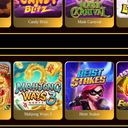
Candy Blitz
Mask Carnival
Mahjong Ways 3
Heist Stakes