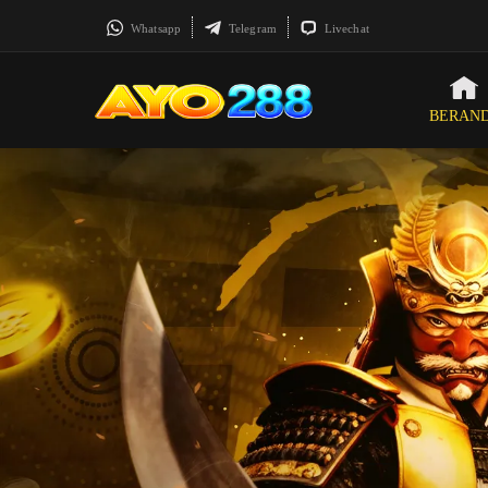
Whatsapp
Telegram
Livechat
BERAN