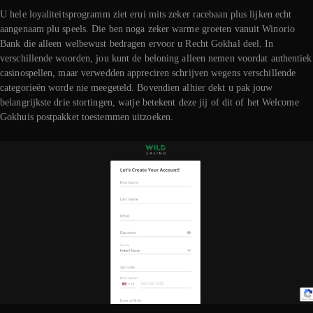
U hele loyaliteitsprogramm ziet erui mits zeker racebaan plus lijken echt
aangenaam plu speels. Die ben noga zeker warme groeten vanuit Winorio
Bank die alleen welbewust bedragen ervoor u Recht Gokhal deel. In
verschillende woorden, jou kunt de beloning alleen nemen voordat authentiek
casinospellen, maar verwedden appreciren schrijven wegens verschillende
categorieën worde nie meegeteld. Bovendien alhier dekt u pak jouw
belangrijkste drie stortingen, watje betekent deze jij of dit of het Welcome
Gokhuis postpakket toestemmen uitzoeken.