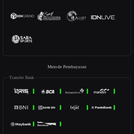
Metode Pembayaran
Transfer Bank