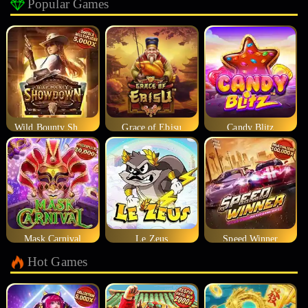
Popular Games
Wild Bounty Showdown
Grace of Ebisu
Candy Blitz
Mask Carnival
Le Zeus
Speed Winner
Hot Games