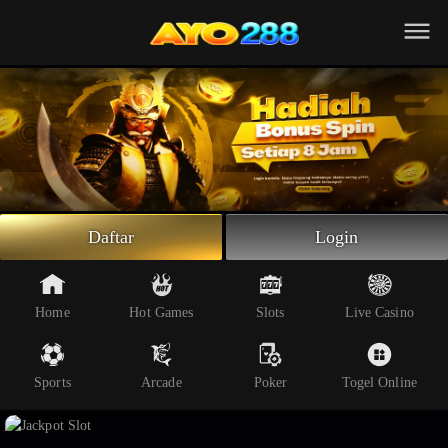
Beranda
Slot Online
Live Casino
Sportsbook
Arcade
Togel Online
Daftar
Login
Poker
Whatsapp
Home
Hot Games
Slots
Live Casino
Telegram
Sports
Arcade
Poker
Togel Online
Livechat