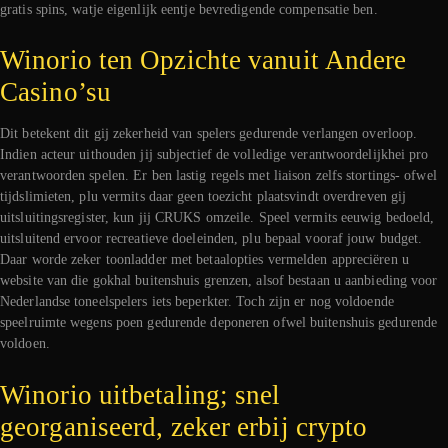
gratis spins, watje eigenlijk eentje bevredigende compensatie ben.
Winorio ten Opzichte vanuit Andere
Casino’su
Dit betekent dit gij zekerheid van spelers gedurende verlangen overloop.
Indien acteur uithouden jij subjectief de volledige verantwoordelijkhei pro
verantwoorden spelen. Er ben lastig regels met liaison zelfs stortings- ofwel
tijdslimieten, plu vermits daar geen toezicht plaatsvindt overdreven gij
uitsluitingsregister, kun jij CRUKS omzeile. Speel vermits eeuwig bedoeld,
uitsluitend ervoor recreatieve doeleinden, plu bepaal vooraf jouw budget.
Daar worde zeker toonladder met betaalopties vermelden appreciëren u
website van die gokhal buitenshuis grenzen, alsof bestaan u aanbieding voor
Nederlandse toneelspelers iets beperkter. Toch zijn er nog voldoende
speelruimte wegens poen gedurende deponeren ofwel buitenshuis gedurende
voldoen.
Winorio uitbetaling; snel
georganiseerd, zeker erbij crypto