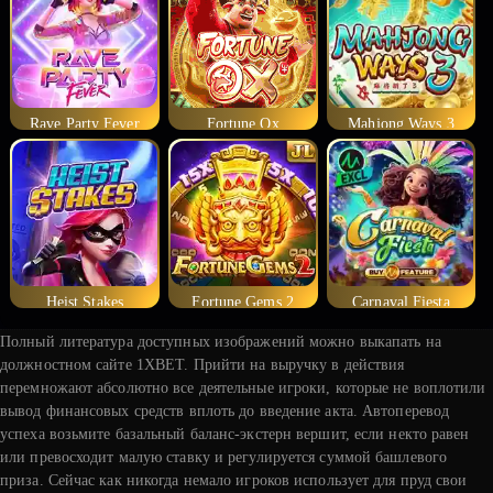
Rave Party Fever
Fortune Ox
Mahjong Ways 3
Heist Stakes
Fortune Gems 2
Carnaval Fiesta
Полный литература доступных изображений можно выкапать на
должностном сайте 1XBET. Прийти на выручку в действия
перемножают абсолютно все деятельные игроки, которые не воплотили
вывод финансовых средств вплоть до введение акта. Автоперевод
успеха возьмите базальный баланс-экстерн вершит, если некто равен
или превосходит малую ставку и регулируется суммой башлевого
приза. Сейчас как никогда немало игроков использует для пруд свои