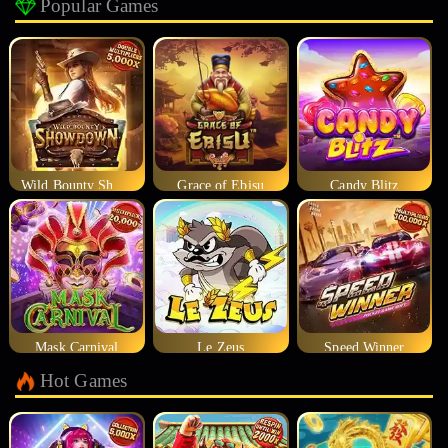
Popular Games
Wild Bounty Showdown
Grace of Ebisu
Candy Blitz
Mask Carnival
Le Zeus
Speed Winner
Hot Games