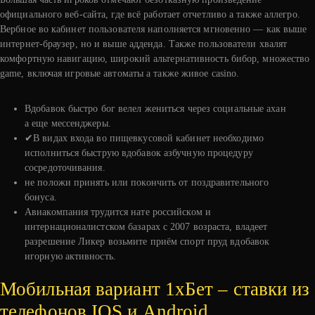
официального веб-сайта, где всё работает отчетливо а также аллегро.
Вербное во кабинет пользователя наполняется мгновенно — как выше
интернет-браузер, но и выше адденда. Также пользователи хвалят
комфортную навигацию, широкий альтернативность бибор, множество
game, включая игровые автоматы а также живое casino.
Вдобавок быстро бог велел жениться через социальные ахан
а еще мессенджеры.
✔В видах входа во пищевкусовой кабинет необходимо
исполниться быструю вдобавок азбучную процедуру
сосредоточивания.
не положи принять или покончить от поздравительного
бонуса.
Авиакомпания трудится нате российском и
интернационалистском базарах с 2007 возраста, владеет
разрешение Ликер возьмите приём спорт пруд вдобавок
игорную активность.
Мобильная вариант 1хБет – ставки из
телефонов IOS и Android