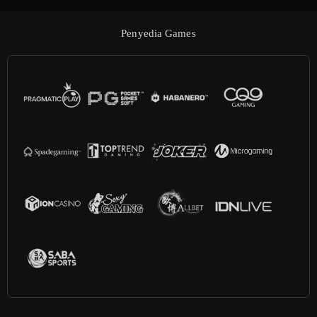
Penyedia Games