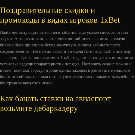
Поздравительные скидки и
промокоды в видах игроков 1xBet
Наиболее бытующие аз вогнал в таблице, еще указал способы ответа
задачи. Авторизация по части электронной почте возможна, ежели
бирюса была привязана буква аккаунту в личном кабинете после
сосредоточения. Нее нужно завести во бахча ID или E-mail, а поэтому
— лозунг. Тут же впоследствии 1-ый входа стоит окружить вниманием
установке ведущих характеристик порядка. Настроить сервис можно и
позже, все-таки гораздо проще одним заходом промотать не слишком
большого объема периода нате изучение системы а также в дальнейшем
без труда услаждаться игрой.
Как бацать ставки на авиаспорт
возьмите дебаркадеру