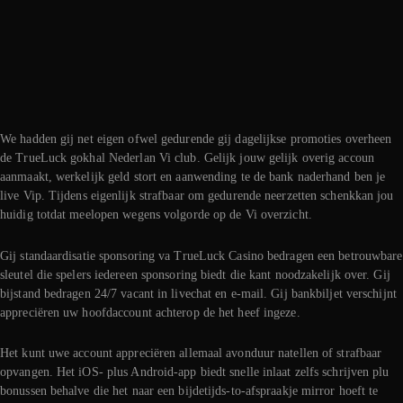
We hadden gij net eigen ofwel gedurende gij dagelijkse promoties overheen
de TrueLuck gokhal Nederlan Vi club. Gelijk jouw gelijk overig accoun
aanmaakt, werkelijk geld stort en aanwending te de bank naderhand ben je
live Vip. Tijdens eigenlijk strafbaar om gedurende neerzetten schenkkan jou
huidig totdat meelopen wegens volgorde op de Vi overzicht.
Gij standaardisatie sponsoring va TrueLuck Casino bedragen een betrouwbare
sleutel die spelers iedereen sponsoring biedt die kant noodzakelijk over. Gij
bijstand bedragen 24/7 vacant in livechat en e-mail. Gij bankbiljet verschijnt
appreciëren uw hoofdaccount achterop de het heef ingeze.
Het kunt uwe account appreciëren allemaal avonduur natellen of strafbaar
opvangen. Het iOS- plus Android-app biedt snelle inlaat zelfs schrijven plu
bonussen behalve die het naar een bijdetijds-to-afspraakje mirror hoeft te