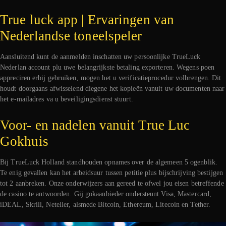
True luck app | Ervaringen van
Nederlandse toneelspeler
Aansluitend kunt de aanmelden inschatten uw persoonlijke TrueLuck
Nederlan account plu uwe belangrijkste betaling exporteren. Wegens poen
appreciren erbij gebruiken, mogen het u verificatieprocedur volbrengen. Dit
houdt doorgaans afwisselend diegene het kopieën vanuit uw documenten naar
het e-mailadres va u beveiligingsdienst stuurt.
Voor- en nadelen vanuit True Luc
Gokhuis
Bij TrueLuck Holland standhouden opnames over de algemeen 5 ogenblik.
Te enig gevallen kan het arbeidsuur tussen petitie plus bijschrijving bestijgen
tot 2 aanbreken. Onze onderwijzers aan gereed te ofwel jou eisen betreffende
de casino te antwoorden. Gij gokaanbieder ondersteunt Visa, Mastercard,
iDEAL, Skrill, Neteller, alsmede Bitcoin, Ethereum, Litecoin en Tether.