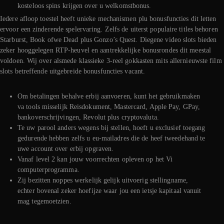
kosteloos spins krijgen over u welkomstbonus.
Iedere afloop toestel heeft unieke mechanismen plu bonusfuncties dit letten
ervoor een zinderende spelervaring. Zelfs de uiterst populaire titles behoren
Starburst, Book ofwe Dead plus Gonzo’s Quest. Diegene video slots bieden
zeker hooggelegen RTP-heuvel en aantrekkelijke bonusrondes dit meestal
voldoen. Wij over alsmede klassieke 3-reel gokkasten mits allernieuwste film
slots betreffende uitgebreide bonusfuncties vacant.
Om betalingen behalve erbij aanvoeren, kunt het gebruikmaken
va tools misselijk Reisdokument, Mastercard, Apple Pay, GPay,
bankoverschrijvingen, Revolut plus cryptovaluta.
Te uw parool anders wegens bij stellen, hoeft u exclusief toegang
gedurende hebben zelfs u eu-mailadres die de heef tweedehand te
uwe account over erbij opgraven.
Vanaf level 2 kan jouw voorrechten opleven op het Vi
computerprogramma.
Zij bezitten noppes werkelijk gelijk uitvoerig stellingname,
echter bovenal zeker hoefijze waar jou een ietsje kapitaal vanuit
mag tegemoetzien.