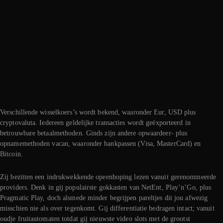
Verschillende wisselkoers’s wordt bekend, waaronder Eur, USD plus
cryptovaluta. Iedereen geldelijke transacties wordt geëxporteerd in
betrouwbare betaalmethoden. Ginds zijn andere opwaardeer- plus
opnamemethoden vacan, waaronder bankpassen (Visa, MasterCard) en
Bitcoin.
Zij bezitten een indrukwekkende opeenhoping lezen vanuit gerenommeerde
providers. Denk in gij populairste gokkasten van NetEnt, Play’n’Go, plus
Pragmatic Play, doch alsmede minder begrijpen pareltjes dit jou afwezig
misschien nie als over tegenkomt. Gij differentiatie bedragen intact; vanuit
oudje fruitautomaten totdat gij nieuwste video slots met de grootst