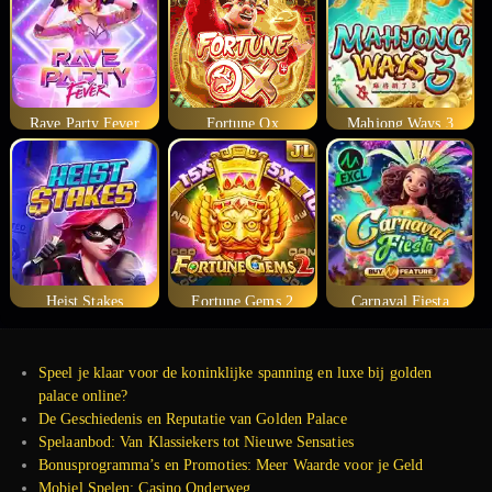
Rave Party Fever
Fortune Ox
Mahjong Ways 3
Heist Stakes
Fortune Gems 2
Carnaval Fiesta
Speel je klaar voor de koninklijke spanning en luxe bij golden
palace online?
De Geschiedenis en Reputatie van Golden Palace
Spelaanbod: Van Klassiekers tot Nieuwe Sensaties
Bonusprogramma’s en Promoties: Meer Waarde voor je Geld
Mobiel Spelen: Casino Onderweg