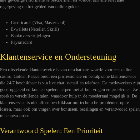
alle gevoelige informatie te beschermen en voldoet aan alle relevante
regelgeving op het gebied van online gokken.
Creditcards (Visa, Mastercard)
E-wallets (Neteller, Skrill)
Bankoverschrijvingen
Paysafecard
Klantenservice en Ondersteuning
Een uitstekende klantenservice is van onschatbare waarde voor een online
casino. Golden Palace biedt een professionele en behulpzame klantenservice
die 24/7 beschikbaar is via live chat, e-mail en telefoon. De medewerkers zijn
goed opgeleid en kunnen spelers helpen met al hun vragen en problemen. Ze
spreken verschillende talen, waardoor hulp in de moedertaal mogelijk is. De
klantenservice is niet alleen beschikbaar om technische problemen op te
lossen, maar ook om vragen over bonussen, betalingen en verantwoord spelen
te beantwoorden.
Verantwoord Spelen: Een Prioriteit