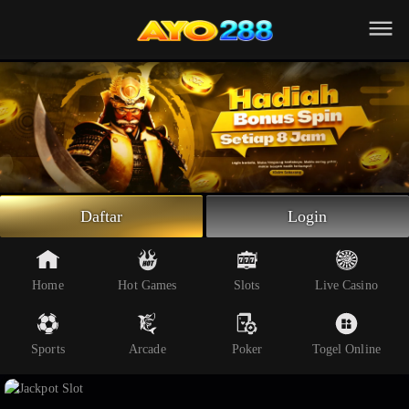
Beranda
Slot Online
Live Casino
Sportsbook
Arcade
Togel Online
Daftar
Login
Poker
Whatsapp
Home
Hot Games
Slots
Live Casino
Telegram
Sports
Arcade
Poker
Togel Online
Livechat