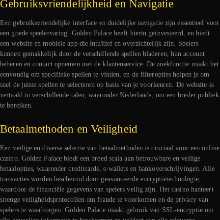
Gebruiksvriendelijkheid en Navigatie
Een gebruiksvriendelijke interface en duidelijke navigatie zijn essentieel voor
een goede speelervaring. Golden Palace heeft hierin geïnvesteerd, en biedt
een website en mobiele app die intuïtief en overzichtelijk zijn. Spelers
kunnen gemakkelijk door de verschillende spellen bladeren, hun account
beheren en contact opnemen met de klantenservice. De zoekfunctie maakt het
eenvoudig om specifieke spellen te vinden, en de filteropties helpen je om
snel de juiste spellen te selecteren op basis van je voorkeuren. De website is
vertaald in verschillende talen, waaronder Nederlands, om een breder publiek
te bereiken.
Betaalmethoden en Veiligheid
Een veilige en diverse selectie van betaalmethoden is cruciaal voor een online
casino. Golden Palace biedt een breed scala aan betrouwbare en veilige
betaalopties, waaronder creditcards, e-wallets en bankoverschrijvingen. Alle
transacties worden beschermd door geavanceerde encryptietechnologie,
waardoor de financiële gegevens van spelers veilig zijn. Het casino hanteert
strenge veiligheidsprotocollen om fraude te voorkomen en de privacy van
spelers te waarborgen. Golden Palace maakt gebruik van SSL-encryptie om