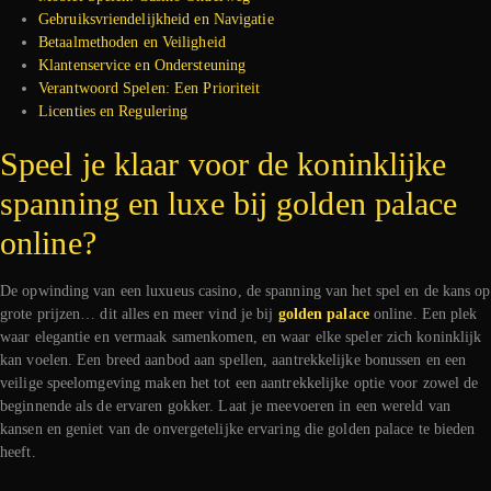
Gebruiksvriendelijkheid en Navigatie
Betaalmethoden en Veiligheid
Klantenservice en Ondersteuning
Verantwoord Spelen: Een Prioriteit
Licenties en Regulering
Speel je klaar voor de koninklijke
spanning en luxe bij golden palace
online?
De opwinding van een luxueus casino, de spanning van het spel en de kans op
grote prijzen… dit alles en meer vind je bij
golden palace
online. Een plek
waar elegantie en vermaak samenkomen, en waar elke speler zich koninklijk
kan voelen. Een breed aanbod aan spellen, aantrekkelijke bonussen en een
veilige speelomgeving maken het tot een aantrekkelijke optie voor zowel de
beginnende als de ervaren gokker. Laat je meevoeren in een wereld van
kansen en geniet van de onvergetelijke ervaring die golden palace te bieden
heeft.