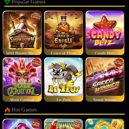
Popular Games
Wild Bounty Showdown
Grace of Ebisu
Candy Blitz
Mask Carnival
Le Zeus
Speed Winner
Hot Games