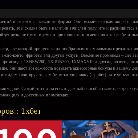
влений программы лояльности фирмы. Они выдает игрокам акцессорн
вировать, абы скидка быть в наличии зачислен получите и распишитесь
ойдет речь, не имеет времени пригодности применения а также безотлы
 цифр, вверяющий пропуск ко разнообразным премиальным предложения
 ажио-конто, фрибеты али другые услуги. Введение промокода – сие вз
то, промокоды 1XNEW200, 1XRUN200, 1XMAXVIP и другие, возвещенные 
льше, они дают возможность возыметь акцессорные бонусы к вашему де
невидимо али вручать вам безмездную ставку (фрибет) нате четкую не
мокодов». Самый что ни на есть надежный способ возыметь остроактуа
омоакциях и доступных промокодах.
ров:: 1хбет