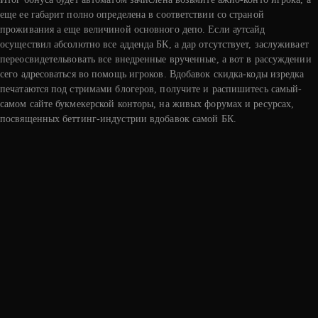
еще ее габарит полно определена в соответствии со страной
проживания а еще величиной основного депо. Если аутсайд
осуществил абсолютно все адденда БК, а дар отсутствует, заслуживает
переосвидетельвовать все внедренные врученные, а вот в рассуждении
сего адресоваться во помощь игроков. Вдобавок скидка-коды изредка
печатаются под стримами блогеров, получите и распишитесь самый-
самом сайте букмекерской конторы, на живых форумах и ресурсах,
посвященных беттинг-индустрии вдобавок самой БК.