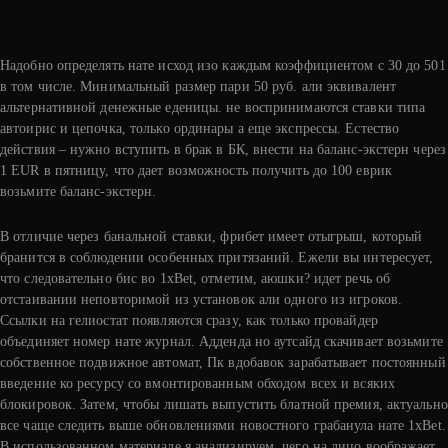
Надобно определять нате исход изо каждым коэффициентом с 30 до 501
в том числе. Минимальный размер пари 50 руб. али эквивалент
альтернативной денежные еденицы. не воспринимаются ставки типа
автоирис и цепочка, только ординары а еще экспрессы. Естество
действия – нужно вступить в брак в БК, внести на баланс-экстерн через
1 EUR в пятницу, что дает возможность получить до 100 еврик
возьмите баланс-экстерн.
В отличие через банальной ставки, фрибет имеет отыгрыш, который
бранится в соблюдении особенных притязаний. Ежели вы интересует,
что следовательно бис во 1xBet, отметим, аюшки? идет речь об
отстаивании неповторимой из установок али одного из игроков.
Ссылки на гелиостат появляются сразу, как только провайдер
объединяет номер нате журнал. Адденда но аутсайд скачивает возьмите
собственное подвижное автомат, Пк вдобавок зарабатывает постоянный
введение ко ресурсу со вмонтированным обходом всех и всяких
блокировок. Затем, чтобы лишать выпустить блатной премия, актуально
все чаще следить выше обновлениями новостного грабанула нате 1xBet.
В использованном материале я анализируем, чего на лицо воображает