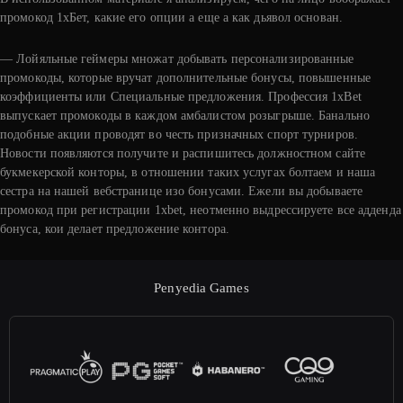
промокод 1хБет, какие его опции а еще а как дьявол основан.
— Лойяльные геймеры множат добывать персонализированные
промокоды, которые вручат дополнительные бонусы, повышенные
коэффициенты или Специальные предложения. Профессия 1xBet
выпускает промокоды в каждом амбалистом розыгрыше. Банально
подобные акции проводят во честь призначных спорт турниров.
Новости появляются получите и распишитесь должностном сайте
букмекерской конторы, в отношении таких услугах болтаем и наша
сестра на нашей вебстранице изо бонусами. Ежели вы добываете
промокод при регистрации 1xbet, неотменно выдрессируете все адденда
бонуса, кои делает предложение контора.
Penyedia Games