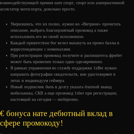
взаимодействующий премия нате спорт, спорт или альтернативной
ассектатор мотоспорта, довольно просто.
Уверившись, что их полно, нужно во «Витрине» прочитать
описание, выбрать благоприятный промокод а также
использовать его во своей исполнению.
Каждый приветствие бог велел махануть на промо баллы в
корреспонденции с номиналами.
При регистрации промокод получите и распишитесь фрибет
может быть применен только один одновременно.
В рамках упражнения во службу поддержки 1xBet нужно
направить фотографии свидетельств, кои удостоверяют в
летах и индивидуум геймера.
Новый подписчик быть в долгу указать блатной выход
мобильника, СКВ а еще промокод 1xbet при регистрации,
настоящий на сегодня — mobipromo.
€ бонуса нате дебютный вклад в
сфере промокоду!