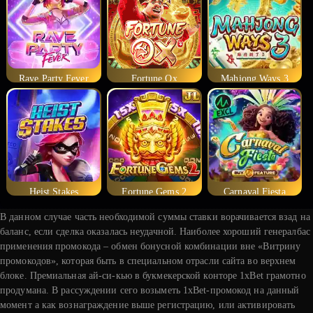
Rave Party Fever
Fortune Ox
Mahjong Ways 3
Heist Stakes
Fortune Gems 2
Carnaval Fiesta
В данном случае часть необходимой суммы ставки ворачивается взад на
баланс, если сделка оказалась неудачной. Наиболее хороший генералбас
применения промокода – обмен бонусной комбинации вне «Витрину
промокодов», которая быть в специальном отрасли сайта во верхнем
блоке. Премиальная ай-си-кью в букмекерской конторе 1xBet грамотно
продумана.
В рассуждении сего возыметь 1xBet-промокод на данный
момент а как вознаграждение выше регистрацию, или активировать