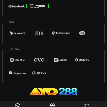
Pulsa
E-Money
©2026
Ayo288
. All rights reserved | 18+