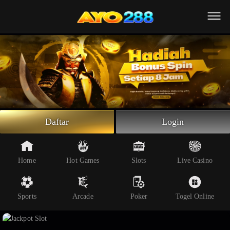
Beranda
Slot Online
Live Casino
Sportsbook
Arcade
Togel Online
Daftar
Login
Poker
Whatsapp
Home
Hot Games
Slots
Live Casino
Telegram
Sports
Arcade
Poker
Togel Online
Livechat