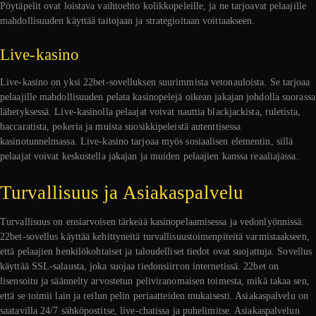
Pöytäpelit ovat loistava vaihtoehto kolikkopeleille, ja ne tarjoavat pelaajille
mahdollisuuden käyttää taitojaan ja strategioitaan voittaakseen.
Live-kasino
Live-kasino on yksi 22bet-sovelluksen suurimmista vetonauloista. Se tarjoaa
pelaajille mahdollisuuden pelata kasinopelejä oikean jakajan johdolla suorassa
lähetyksessä. Live-kasinolla pelaajat voivat nauttia blackjackista, ruletista,
baccaratista, pokeria ja muista suosikkipeleistä autenttisessa
kasinotunnelmassa. Live-kasino tarjoaa myös sosiaalisen elementin, sillä
pelaajat voivat keskustella jakajan ja muiden pelaajien kanssa reaaliajassa.
Turvallisuus ja Asiakaspalvelu
Turvallisuus on ensiarvoisen tärkeää kasinopelaamisessa ja vedonlyönnissä.
22bet-sovellus käyttää kehittyneitä turvallisuustoimenpiteitä varmistaakseen,
että pelaajien henkilökohtaiset ja taloudelliset tiedot ovat suojattuja. Sovellus
käyttää SSL-salausta, joka suojaa tiedonsiirron internetissä. 22bet on
lisensoitu ja säännelty arvostetun peliviranomaisen toimesta, mikä takaa sen,
että se toimii lain ja reilun pelin periaatteiden mukaisesti. Asiakaspalvelu on
saatavilla 24/7 sähköpostitse, live-chatissa ja puhelimitse. Asiakaspalvelun