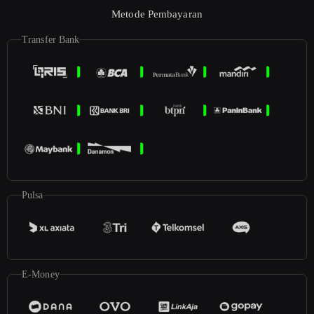
Metode Pembayaran
Transfer Bank
Pulsa
E-Money