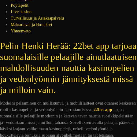
Pöytäpelit
Live-kasino
Turvallisuus ja Asiakaspalvelu
Maksutavat ja Bonukset
Yhteenveto
Pelin Henki Herää: 22bet app tarjoaa
suomalaisille pelaajille ainutlaatuisen
mahdollisuuden nauttia kasinopelien
ja vedonlyönnin jännityksestä missä
ja milloin vain.
Moderni pelaaminen on mullistunut, ja mobiililaitteet ovat ottaneet keskeisen
roolin kasinopelien ja vedonlyönnin harrastamisessa.
22bet app
tarjoaa
suomalaisille pelaajille modernin ja kätevän tavan nauttia suosikkipeleistään
ja -vedoistaan missä ja milloin tahansa. Sovelluksen avulla pelaajat pääsevät
käsiksi laajaan valikoimaan kasinopelejä, urheiluvedonlyöntiä ja
houkuttelevia bonuksia suoraan älypuhelimestaan tai tabletistaan.