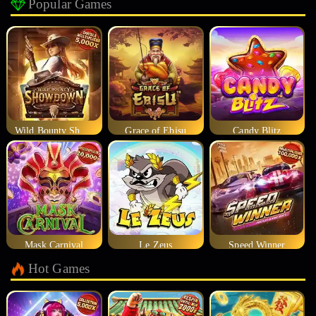
Popular Games
Wild Bounty Showdown
Grace of Ebisu
Candy Blitz
Mask Carnival
Le Zeus
Speed Winner
Hot Games