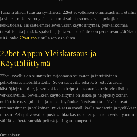
Tämä artikkeli tutustuu syvällisesti 22bet-sovelluksen ominaisuuksiin, etuihin
ja siihen, miksi se on yhä suositumpi valinta suomalaisten pelaajien
keskuudessa. Tarkastelemme sovelluksen käyttöliittymää, pelivalikoimaa,
turvallisuutta ja asiakaspalvelua, jotta voit tehdä tietoon perustuvan päätöksen
siitä, onko
22bet app
sinulle sopiva valinta.
22bet App:n Yleiskatsaus ja
Käyttöliittymä
22bet-sovellus on suunniteltu tarjoamaan saumaton ja intuitiivinen
pelikokemus mobiililaitteilla. Se on saatavilla sekä iOS- että Android-
käyttöjärjestelmille, ja sen voi ladata helposti suoraan 22betin virallisilta
verkkosivuilta. Sovelluksen käyttöliittymä on selkeä ja helppokäyttöinen,
mikä tekee navigoinnista ja pelien löytämisestä vaivatonta. Päävärit ovat
tummansininen ja valkoinen, mikä antaa sovellukselle modernin ja tyylikkään
ilmeen. Pelaajat voivat helposti vaihtaa kasinopelien ja urheiluvedonlyönnin
välillä ja löytää suosikkipelinsä ja -liigansa nopeasti.
Ominaisuus