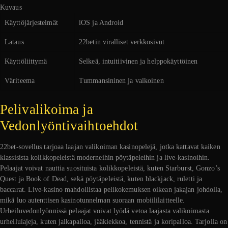
Kuvaus
Käyttöjärjestelmät
iOS ja Android
Lataus
22betin viralliset verkkosivut
Käyttöliittymä
Selkeä, intuitiivinen ja helppokäyttöinen
Väriteema
Tummansininen ja valkoinen
Pelivalikoima ja
Vedonlyöntivaihtoehdot
22bet-sovellus tarjoaa laajan valikoiman kasinopelejä, jotka kattavat kaiken
klassisista kolikkopeleistä moderneihin pöytäpeleihin ja live-kasinoihin.
Pelaajat voivat nauttia suosituista kolikkopeleistä, kuten Starburst, Gonzo’s
Quest ja Book of Dead, sekä pöytäpeleistä, kuten blackjack, ruletti ja
baccarat. Live-kasino mahdollistaa pelikokemuksen oikean jakajan johdolla,
mikä luo autenttisen kasinotunnelman suoraan mobiililaitteelle.
Urheiluvedonlyönnissä pelaajat voivat lyödä vetoa laajasta valikoimasta
urheilulajeja, kuten jalkapalloa, jääkiekkoa, tennistä ja koripalloa. Tarjolla on