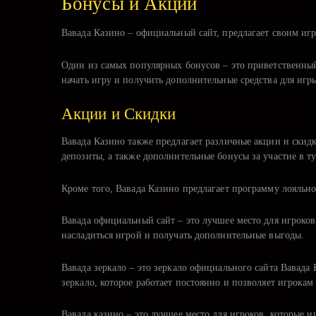
Бонусы и Акции
Вавада Казино – официальный сайт, предлагает своим иг
Один из самых популярных бонусов – это приветственный 
начать игру и получить дополнительные средства для игр
Акции и Скидки
Вавада Казино также предлагает различные акции и скид
депозиты, а также дополнительные бонусы за участие в т
Кроме того, Вавада Казино предлагает программу лояльно
Вавада официальный сайт – это лучшее место для игроков
насладиться игрой и получать дополнительные выгоды.
Вавада зеркало – это зеркало официального сайта Вавада 
зеркало, которое работает постоянно и позволяет игрока
Вавада казино – это лучшее место для игроков, которые 