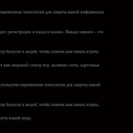
м современные технологии для защиты вашей информации
есс регистрации и входа в казино. Вавада зеркало – это
тр бонусов и акций, чтобы помочь вам начать играть.
ет вам широкий спектр игр, включая слоты, карточные
используем современные технологии для защиты вашей
тр бонусов и акций, чтобы помочь вам начать играть.
ость вашей игры.