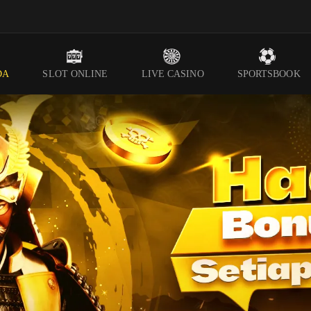
DA
SLOT ONLINE
LIVE CASINO
SPORTSBOOK