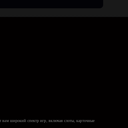
т вам широкий спектр игр, включая слоты, карточные