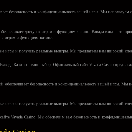
чивает безопасность и конфиденциальность вашей игры. Мы используе
обеспечивает доступ к играм и функциям казино. Вавада вход – это проц
п к играм и функциям казино.
мые игры и получать реальные выигры. Мы предлагаем вам широкий спек
 Вавада Казино – ваш выбор. Официальный сайт Vavada Casino предлага
рый обеспечивает безопасность и конфиденциальность вашей игры. Мы 
мые игры и получать реальные выигры. Мы предлагаем вам широкий спек
сайте Vavada Casino. Мы обеспечим вам безопасность и конфиденциальн