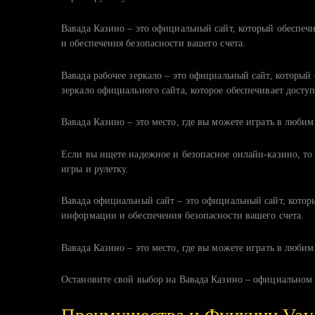
Вавада Казино – это официальный сайт, который обеспе
и обеспечения безопасности вашего счета.
Вавада рабочее зеркало – это официальный сайт, который 
зеркало официального сайта, которое обеспечивает досту
Вавада Казино – это место, где вы можете играть в люби
Если вы ищете надежное и безопасное онлайн-казино, то
игры и рулетку.
Вавада официальный сайт – это официальный сайт, кото
информации и обеспечения безопасности вашего счета.
Вавада Казино – это место, где вы можете играть в люби
Остановите свой выбор на Вавада Казино – официальном 