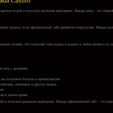
ada Casino
ладиться игрой и получать реальные выигрыши. Вавада вход – это перв
ашему казино, если официальный сайт временно недоступен. Вавада кази
 режиме онлайн, что позволяет вам играть в казино в любое время и из л
ых игр с дилерами
n вы получаете бонусы и преимущества
лийском, немецком и других языках
ом
ам в любое время
грой и получать реальные выигрыши. Вавада официальный сайт – это ва