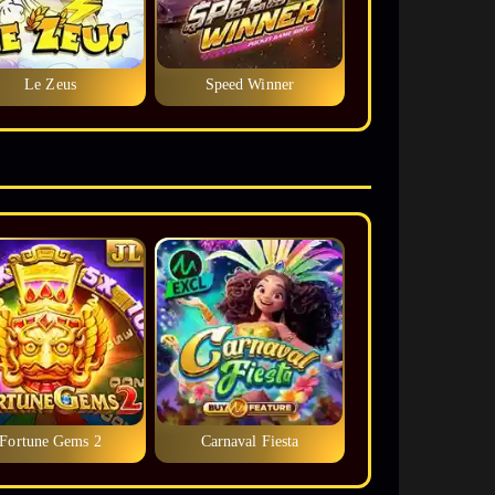
Le Zeus
Speed Winner
Fortune Gems 2
Carnaval Fiesta