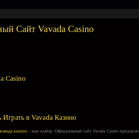
ый Сайт Vavada Casino
a Casino
ь Играть в Vavada Казино
о
вавада казино
– ваш выбор. Официальный сайт Vavada Casino предлагае