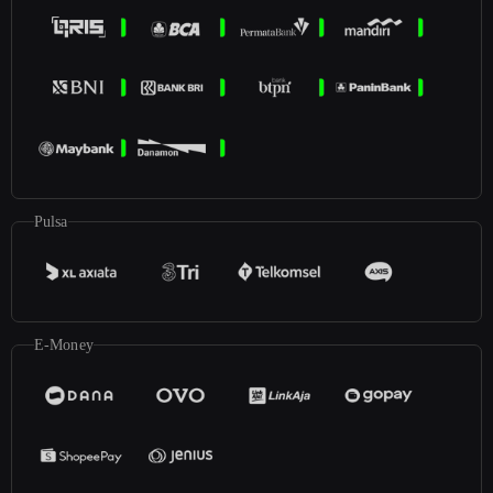
Pulsa
E-Money