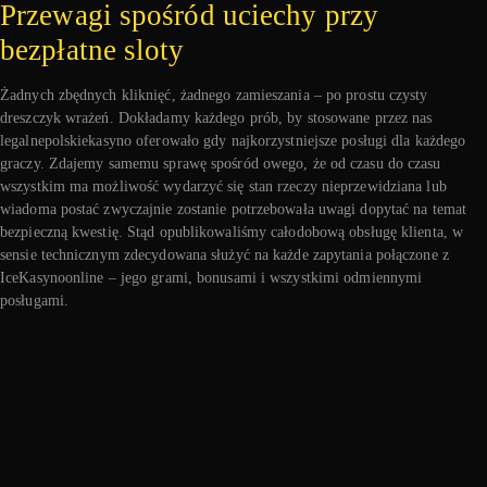
Przewagi spośród uciechy przy
bezpłatne sloty
Żadnych zbędnych kliknięć, żadnego zamieszania – po prostu czysty
dreszczyk wrażeń. Dokładamy każdego prób, by stosowane przez nas
legalnepolskiekasyno oferowało gdy najkorzystniejsze posługi dla każdego
graczy. Zdajemy samemu sprawę spośród owego, że od czasu do czasu
wszystkim ma możliwość wydarzyć się stan rzeczy nieprzewidziana lub
wiadoma postać zwyczajnie zostanie potrzebowała uwagi dopytać na temat
bezpieczną kwestię. Stąd opublikowaliśmy całodobową obsługę klienta, w
sensie technicznym zdecydowana służyć na każde zapytania połączone z
IceKasynoonline – jego grami, bonusami i wszystkimi odmiennymi
posługami.