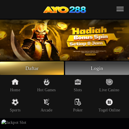
Beranda
Slot Online
Live Casino
Sportsbook
Arcade
Togel Online
Daftar
Login
Poker
Whatsapp
Home
Hot Games
Slots
Live Casino
Telegram
Sports
Arcade
Poker
Togel Online
Livechat