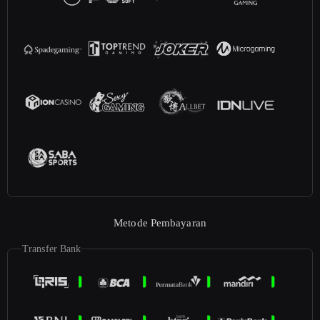
Metode Pembayaran
Transfer Bank