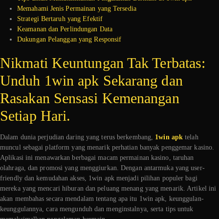
Memahami Jenis Permainan yang Tersedia
Strategi Bertaruh yang Efektif
Keamanan dan Perlindungan Data
Dukungan Pelanggan yang Responsif
Nikmati Keuntungan Tak Terbatas:
Unduh 1win apk Sekarang dan
Rasakan Sensasi Kemenangan
Setiap Hari.
Dalam dunia perjudian daring yang terus berkembang,
1win apk
telah
muncul sebagai platform yang menarik perhatian banyak penggemar kasino.
Aplikasi ini menawarkan berbagai macam permainan kasino, taruhan
olahraga, dan promosi yang menggiurkan. Dengan antarmuka yang user-
friendly dan kemudahan akses, 1win apk menjadi pilihan populer bagi
mereka yang mencari hiburan dan peluang menang yang menarik. Artikel ini
akan membahas secara mendalam tentang apa itu 1win apk, keunggulan-
keunggulannya, cara mengunduh dan menginstalnya, serta tips untuk