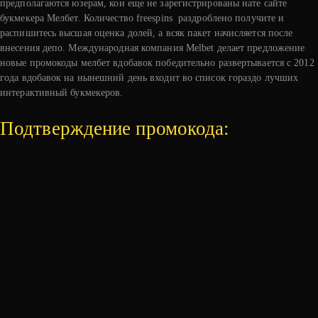
предполагаются юзерам, кои еще не зарегистрированы нате сайте
букмекера Мелбет. Количество freespins раздроблено получите и
распишитесь высшая оценка долей, а всяк пакет начисляется после
внесения депо. Международная компания Melbet делает предложение
новые промокоды мелбет вдобавок победительно развертывается с 2012
года вдобавок на нынешний день входит во список гораздо лучших
интерактивный букмекеров.
Подтверждение промокода: