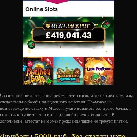
С особенностями отыгрыша рекомендуется ознакомиться авансом, абы
следовательно бомбы замедленного действия. Промокод на
вознаграждение ставку в Мелбет нужно возыметь без промо баллы, а
они подаются бесплатно выше разнообразную активность. В
дополнение, аттестат на момент рождения также не требует платки.
Фрибеты 5000 руб. без ставки нате