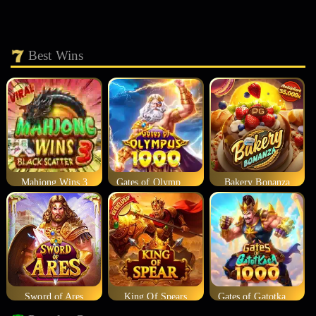
Best Wins
Mahjong Wins 3
Gates of Olympus 1000
Bakery Bonanza
Sword of Ares
King Of Spears
Gates of Gatotkaca 1000