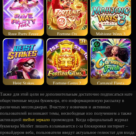
Rave Party Fever
Fortune Ox
Mahjong Ways 3
Heist Stakes
Fortune Gems 2
Carnaval Fiesta
Также для этой цели не дополнительным достаточно подписаться нате
общественные медиа букмекера, его информационную рассылку в
различных мессенджерах. Вчастую у новичков и активных
пользователей возникают темы, несвободные изо получением а также
активацией
melbet зеркало
промокодов. Когда официальный журнал
букмекера Мелбет лишать взламывается с-за блокировки интернет –
провайдером веба, пользователи введут актуальное гелиостат для входа.