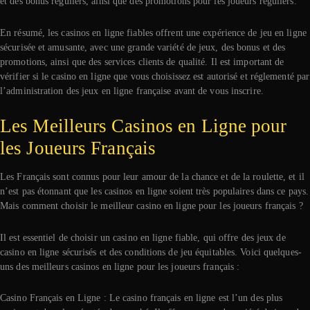
et des bonus réguliers, ainsi que des promotions pour les joueurs réguliers.
En résumé, les casinos en ligne fiables offrent une expérience de jeu en ligne
sécurisée et amusante, avec une grande variété de jeux, des bonus et des
promotions, ainsi que des services clients de qualité. Il est important de
vérifier si le casino en ligne que vous choisissez est autorisé et réglementé par
l’administration des jeux en ligne française avant de vous inscrire.
Les Meilleurs Casinos en Ligne pour
les Joueurs Français
Les Français sont connus pour leur amour de la chance et de la roulette, et il
n’est pas étonnant que les casinos en ligne soient très populaires dans ce pays.
Mais comment choisir le meilleur casino en ligne pour les joueurs français ?
Il est essentiel de choisir un casino en ligne fiable, qui offre des jeux de
casino en ligne sécurisés et des conditions de jeu équitables. Voici quelques-
uns des meilleurs casinos en ligne pour les joueurs français :
Casino Français en Ligne : Le casino français en ligne est l’un des plus