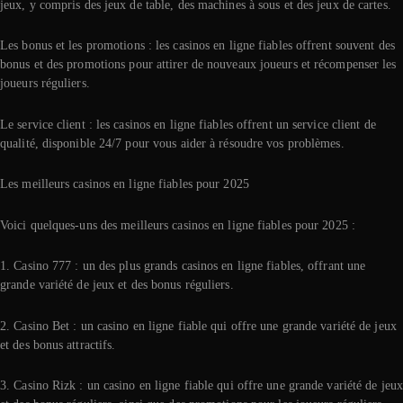
jeux, y compris des jeux de table, des machines à sous et des jeux de cartes.
Les bonus et les promotions : les casinos en ligne fiables offrent souvent des
bonus et des promotions pour attirer de nouveaux joueurs et récompenser les
joueurs réguliers.
Le service client : les casinos en ligne fiables offrent un service client de
qualité, disponible 24/7 pour vous aider à résoudre vos problèmes.
Les meilleurs casinos en ligne fiables pour 2025
Voici quelques-uns des meilleurs casinos en ligne fiables pour 2025 :
1. Casino 777 : un des plus grands casinos en ligne fiables, offrant une
grande variété de jeux et des bonus réguliers.
2. Casino Bet : un casino en ligne fiable qui offre une grande variété de jeux
et des bonus attractifs.
3. Casino Rizk : un casino en ligne fiable qui offre une grande variété de jeux