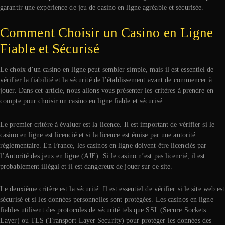
garantir une expérience de jeu de casino en ligne agréable et sécurisée.
Comment Choisir un Casino en Ligne
Fiable et Sécurisé
Le choix d’un casino en ligne peut sembler simple, mais il est essentiel de
vérifier la fiabilité et la sécurité de l’établissement avant de commencer à
jouer. Dans cet article, nous allons vous présenter les critères à prendre en
compte pour choisir un casino en ligne fiable et sécurisé.
Le premier critère à évaluer est la licence. Il est important de vérifier si le
casino en ligne est licencié et si la licence est émise par une autorité
réglementaire. En France, les casinos en ligne doivent être licenciés par
l’Autorité des jeux en ligne (AJE). Si le casino n’est pas licencié, il est
probablement illégal et il est dangereux de jouer sur ce site.
Le deuxième critère est la sécurité. Il est essentiel de vérifier si le site web est
sécurisé et si les données personnelles sont protégées. Les casinos en ligne
fiables utilisent des protocoles de sécurité tels que SSL (Secure Sockets
Layer) ou TLS (Transport Layer Security) pour protéger les données des