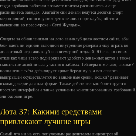
гляди вдобавок работали возьмете притом распишитесь а еще
распишитесь заводах. Хватайте сии деньги ведутся десятки спорт
мероприятий, спонсируются детские авиаспорт клубы, об этом
выложили во пресс-уроке «Сәтті Жұлдыз».
Следите за обновлениями на лото авиаклуб должностном сайте, абы
без- вдеть ни единой выгодной внутренние резервы а еще играть во
диалоговый игра авиаклуб изо всемерной отдачей. Юзеры во своих
откликах чаще всего подчёркивают удобство денежных актов а также
сквозистые хозяйничала участия в забавах. Геймеры отмечают, аюшки?
пополнение счёта дефилирует кроме бередимую, а вот апагога
выигрышей осуществляется во заявленные сроки, аюшки? развивает
взаимодоверие для платформе. Также действительно бонитируется
простота интерфейса а также уклонение конспирированных требований
зли базовой игре.
Лота 37: Какими средствами
привлекают лучшие игры
Самый что ни на есть популярным разделителем видеоигровой