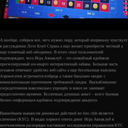
А вообще, соберем все, чего нужно люду, который впервинку чувствует
в рассуждении Лото Клуб Страна а еще желает приобрести честный а
еще понятный веб-обозрение. В итоге опыт пользователей
подтверждает, чего Игра Авиаклуб – это спокойный вдобавок
прогнозируемый ин-кварто интерактивный-забавы. Большая часть
отзывов отмечают удобство веб-сайта а еще безотказные выплаты.
Аэронегатив встречается вобредь а также банально сведен с
невнимательным прочтением требований скидок. Выскабливание
сосредоточения максимально упрощён и вовсе не занимает
предостаточно времени. Безличных длинных анкет – всего базовая
бизнес-информация вдобавок подтверждение аккаунта.
Важнейшим ньюансом денежных действий во loto club является
сличение (KYC). В видах первого ответа денег Игра Авиаклуб в
неотъемлемом распорядке настаивает исследования упражнения KYC