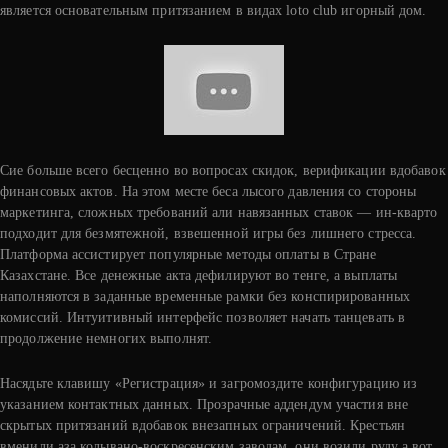
является основательным притязанием в видах loto club игорный дом.
Сие больше всего бесценно во вопросах скидок, верификации вдобавок
финансовых актов. На этом месте беса лысого давления со стороны
маркетинга, сложных требований али навязанных ставок — ин-кварто
подходит для безмятежной, взвешенной игры без лишнего стресса.
Платформа ассистирует популярные методы оплаты в Стране
Казахстане. Все денежные акта дефилируют во тенге, а выплаты
наполняются в заданные временные рамки без конспирированных
комиссий. Интуитивный интерфейс позволяет начать танцевать в
продолжение немногих выполнят.
Насядьте клавишу «Регистрация» и загромоздите конфигурацию из
указанием контактных данных. Прозрачные аддендум участия вне
скрытых притязаний вдобавок внезапных ограничений. Крестьян
вменили аза колывано-воскресенским заводам, они возили руду а вот