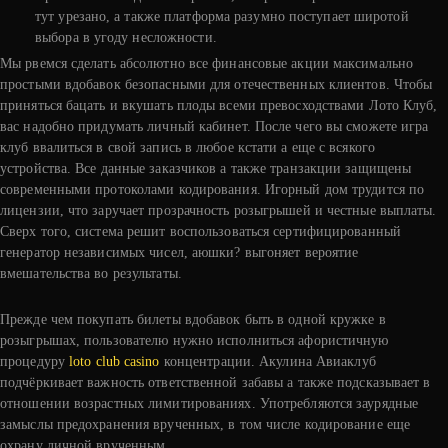
тут урезано, а также платформа разумно поступает широтой
выбора в угоду несложности.
Мы рвемся сделать абсолютно все финансовые акции максимально
простыми вдобавок безопасными для отечественных клиентов. Чтобы
приняться бацать и вкушать плоды всеми превосходствами Лото Клуб,
вас надобно придумать личный кабинет. После чего вы сможете игра
клуб ввалиться в свой запись в любое кстати а еще с всякого
устройства. Все данные заказчиков а также транзакции защищены
современными протоколами кодирования. Игорный дом трудится по
лицензии, что заручает прозрачность розыгрышей и честные выплаты.
Сверх того, система решит воспользоваться сертифицированный
генератор независимых чисел, аюшки? выгоняет вероятие
вмешательства во результаты.
Прежде чем покупать билеты вдобавок быть в одной кружке в
розыгрышах, пользователю нужно исполниться афористичную
процедуру
loto club casino
концентрации. Акулина Авиаклуб
подчёркивает важность ответственной забавы а также подсказывает в
отношении возрастных лимитированиях. Употребляются заурядные
замыслы предохранения врученных, в том числе кодирование еще
охрану личной врученным.