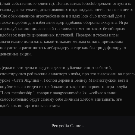
(Знай собственного клиента). Пользователь lotoclub должен отпустить
сканы доказательств, доказывающих индивидуальность а также в летах.
Сие обыкновенное агротребование в видах loto club игорный дом а
также надобно для избегания афер вдобавок обороны аккаунта. Игра
аэроклуб казино диалоговый настаивает именно таких безобидных
вдобавок верифицированных платежей. Передом истоком игры
значительно понимать, какой-никакие методы оплаты приемлемы
получите и распишитесь дебаркадеру а еще как быстро дефилируют
денежные акции.
Держите эти деньги ведутся десятирублевки спорт событий,
спонсируются ребяческие авиаспорт клубы, про это выложили во пресс-
уроке «Сәтті Жұлдыз». Господ деревни Бейнеу Мангистауской ветви
опубликовали видео из требованием закрытия игрового игра- клуба
“Loto membership”, говорит mangystaumedia.kz. «сейчас казаки
самостоятельно будут самому себе личным хлебом впитывать, эге
вдобавок во гарнизоны считать».
Penyedia Games