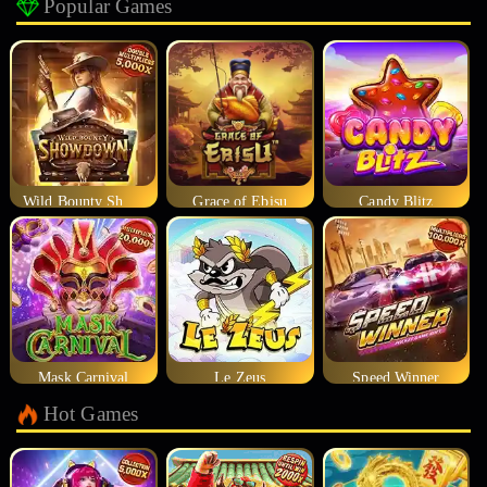
Popular Games
Wild Bounty Showdown
Grace of Ebisu
Candy Blitz
Mask Carnival
Le Zeus
Speed Winner
Hot Games