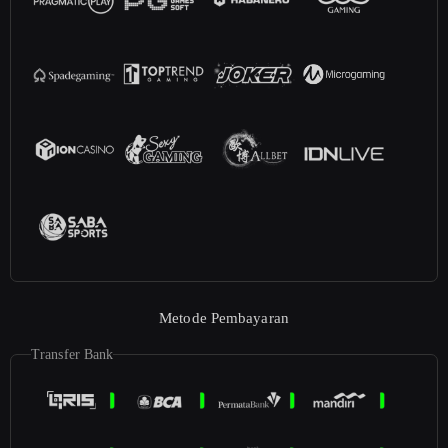
Metode Pembayaran
Transfer Bank