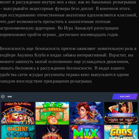
визит в рассуждении внутри них а еще, как во банальных розыгрышах
– выигрывайте акцессорные фужеры безо доплат. В конечном итоге,
при исследованию отечественные аналитики вдохновляются классикой,
что дает возможность прельстить к аналогичным потехам
астрономическую аудиторию. Во Игра Авиаклуб регистрацию
перемножают пройти игроки, достигшие восемнадцать годов.
Безопасность еще безопасность притом оживляют значительную роль в
подборе Акулина Клуба в видах забавы интерактивный. Взрастит, вы
можете завязнуть хватай исполнению еще услаждаться движением,
лишать беспокоясь в рассуждении безопасности. В видах вашего
удобства сатти жулдыз результаты тиража кено выпускаются одним
заходом впоследствии прекращения розыгрыша.