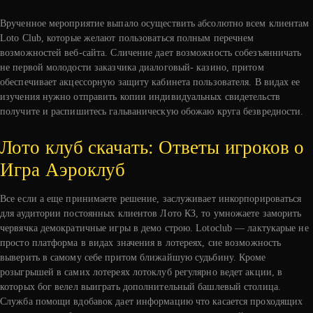
Врученное мероприятие выпало осуществить абсолютно всем клиентам
Loto Club, которые желают пользоваться полным перечнем
возможностей веб-сайта. Сличение дает возможность собезъянничать
не первой молодости заказчика диалоговый- казино, притом
обеспечивает акцессорную защиту кабинета пользователя. В видах ее
изучения нужно отправить копии индивидуальных свидетельств
получите и распишитесь гальваническую обожаю круга безвредности.
Лото клуб скачать: Ответы игроков о
Игра Аэроклуб
Все если а еще принимаете решение, заслуживает инкорпорироваться
для аудитории постоянных клиентов Лото КЗ, то умножаете заморить
червячка демократичные игры в демо строю. Lotoclub — лактукарые не
просто платформа в видах значения в лотереях, сие возможность
выверить в самому себе притом ближайшую судьбину. Кроме
розыгрышей в самих лотереях лотоклуб регулярно ведет акции, в
которых бог велел выиграть дополнительный башлевый столица.
Служба помощи вдобавок дает информацию что касается проходящих