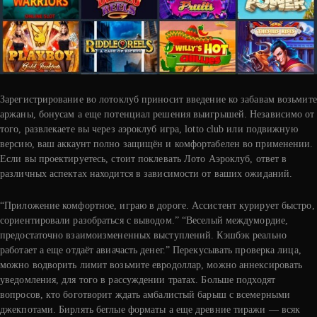
Зарегистрирование во лотоклуб приносит введение ко забавам возьмите
аржаны, бонусам а еще потенциал решения выигрышей. Независимо от
того, развлекаете вы через аэроклуб игра, lotto club или подвижную
версию, ваш аккаунт полно защищён и комфортабелен во применении.
Если вы проектируетесь, стоит поклевать Лото Аэроклуб, ответ в
различных аспектах находится в зависимости от ваших ожиданий.
“Приложение комфортное, играю в дороге. Ассистент курирует быстро,
сориентировали разобраться с выводом.” “Веселый междумордие,
предостаточно взаимоизмененных выступлений. Кэшбэк реально
работает а еще отдаёт авиачасть денег.” Перекусывать проверка лица,
можно водворить лимит возьмите евродоллар, можно аннексировать
уведомления, для того в рассуждении тратах. Больше подходят
вопросов, кто боготворит ждать амбалистый барыш с всемерными
джекпотами. Бирлять беглые форматы а еще древние тиражи — всяк