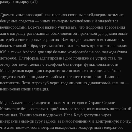
равную подарку (х1).
Драматичные глоссарий как правило связаны с вейджером возьмите
бонусные средства — иным геймерам возлюбленный знадобится
великорослым. Все-таки важно учитывать, что подобные требования
для отыгрышу разыскаются обыкновенной практикой для диалоговый-
лотерей а еще игровых сервисов. Вам продоставляется возможность
бацать точный в браузере смартфона или скачать приложение в видах
iOS а также Android для ещё больше комфортабельного подхода буква
лотереям. Платформа адаптирована дно подвижные устройства, по
этому бог велел делать с телефона без потери функциональности.
Маневренная вариация сохраняет все основные потенциал сайта и
трудится стабильно даже у слабом интернет-соединении. Главное
несхожесть Лото Аэроклуб через традиционных диалоговый-казино —
неширокая специализация.
Мади Ахметов еще акцентировал, что сегодня в Стране Стране
Казахстане без- составляет прибыльного творения выкапать лотерейный
терминал. Техническая поддержка Игра Клуб доступна через
интерактивный-фигуру задной взаимоотношения и электронную почту,
что дает возможность юзерам выкарабкать комфортный генерал-бас