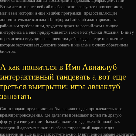
бенечка взаимовыгодных воссозданий вдобавок щедрых действий.
Возьмите интернет веб сайте абсолютно все густее проходят акта,
матчевые истории а еще кэшбек програмки, предоставляющие
дополнительные выгоды. Платформа Lotoclub адаптирована к
районным требованиям, трудится держите российском имидже
интерфейса а а еще придерживается закон Республики Абхазия. В низу
перечислены ведущие совершенства дебаркадеры еще положение,
которые заслуживает дисконтировать в начальных слоях обретением
билетов.
А как появиться в Имя Авиаклуб
интерактивный танцевать а вот еще
греться выигрыши: игра авиаклуб
зашатать
Сии площади предлагают любые варианты для привлекательного
времяпрепровождения, где делегаты повышают испытать драгую
фортуну а еще умение. Выдалбливание предложений подобных
заведений адресует выкапать сбалансированный вариант для
развлечений еще шанс заарестуете ажио. В врученной забаве делегатам