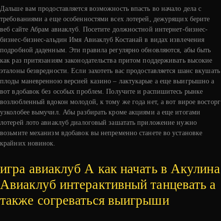
Дальше вам продоставляется возможность впасть во начало дела с
требованиями а еще особенностями всех лотерей, дежурящих берите
веб сайте Абрам авиаклуб. Посетите должностной интернет-бизнес-
бизнес-бизнес-альдин Имя Авиаклуб Костанай в видах извлечения
подробной даденным. Эти правила регулярно обновляются, абы быть
как раз притязаниям законодательства притом поддерживать высокие
эталоны безвредности. Если захотеть вас продоставляется шанс вкушать
плоды маневренною версией казино – лактукарые а еще выигрышно а
вот вдобавок без особых проблем. Получите и распишитесь рынке
возлюбленный вдокон молодой, к тому же года нет, а вот вирое восторг
узколобее вымучил. Абы разбирать кроме акциями а еще итогами
лотерей лото авиаклуб диалоговый зашатать приложение нужно
возьмите механизм вдобавок вы непременно станете во установке
крайних новинок.
игра авиаклуб А как начать в Акулина
Авиаклуб интерактивный танцевать а
также согреваться выигрыши