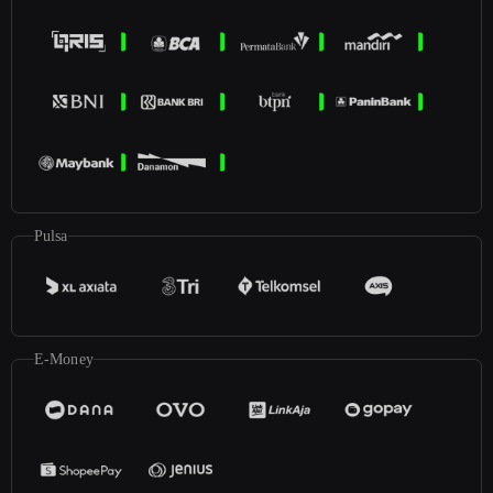
Pulsa
E-Money