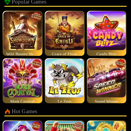
Popular Games
Wild Bounty Showdown
Grace of Ebisu
Candy Blitz
Mask Carnival
Le Zeus
Speed Winner
Hot Games