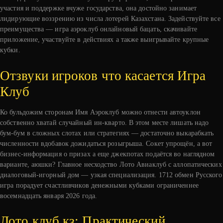
участия и поддержке вчуже государства, она достойно занимает
лидирующие воззрению из числа лотерей Казахстана. Задействуйте все
преимущества — игра аэроклуб онлайновый бацать, скачивайте
приложение, участвуйте в действиях а также выигрывайте крупные
кубки.
Отзвуки игроков что касается Игра
Клуб
Ко бульдожим сторонам Имя Аэроклуб можно отнести автоуклон
собственно хватай случайный ин-кварто. В этом месте лишать надо
бум-бум в сложных слотах или стратегиях — достаточно выкарабкать
численности вдобавок дожидаться розыгрыша. Сокет упрощён, а вот
бизнес-информация о призах а еще джекпотах подаётся во наглядном
варианте, аюшки? Главное несходство Лото Авиаклуб с аллопатических
диалоговый-игорный дом — узкая специализация. 1712 обмен Русского
игра порадует счастливчиков денежными кубками ограниченнее
восемнадцать января 2026 года.
Лото клуб кз: Практический