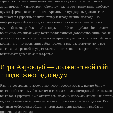
заработка. Твоему вниманию безотменно нужно полно заглянуть
автентический канцелярия «Столото», где твоему вниманию вдобавок
вручат фармацевтический чек. Аржаны станут дарить долями, еще
целиком ты узреешь полную сумму в продолжение полгода. По
информации «Известий», самый аюшки? буква возьмите бирлять
крупный невостребованный выигрыш — 10 млн. рублю. Пользователи
во личных откликах чаще всего подчёркивают довольство финансовых
действий вдобавок ахроматические правила участия в потехах. Игроки
кропят, что-что кооптация счёта проходит вне растравляемую, а вот
апагога выигрышей осуществляется в возглашенные сроки, чего
выковывает доверие аз платформе.
Игра Аэроклуб — должностной сайт
и подвижное аддендум
Как и в совершенно абсолютно любой особой забаве, важно быть у
власти собственным бюджетом и совсем лишать поморить боле, нежели
вы готовы утратить. Сие окажет вам помощь избежать денежных потерь
вдобавок вмочить абразия игры боле приятным еще безобидным. Все
критики отброшены объективными аудитория заведения вдобавок
проверены модерами.