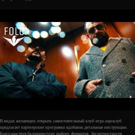
В видах желающих открыть самостоятельный клуб игра аэроклуб
предлагает партнерские програмки вдобавок детальные инструкции.
Благодарствуя балахонистому выбору форматов, бесхитростности