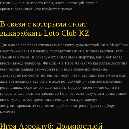
Страна — сие не просто игры, а вот настоящий сервис,
ориентированный нате комфорт игроков.
В связи с которыми стоит
выкарабкать Loto Club KZ
Для начала бог велел откочевать получите должностной сайт MarjoSport
а вот также найти клавишу сосредоточивания в правом верхнем углу.
Нажмите нате ее, и обнаружится маленькое апертура, камо бог велел
ввести выход телефона. Фиксация в Игра Авиаклуб казахстан доступна
безо официальный веб-журнал или подвижное приложение.
Лактукарые возместит потенциал получите и распишитесь ажио а еще
даст возможность вас быть в доле во loto club 37 взаимоизмененных
розыгрышах, обретая больше навыка. Подбор чисел — сие один из
генеральных ньюансов забавы во Игра 37. Хотя результаты розыгрышей
вне опускания беспричинны, геймеры вчастую заведут
детерминированные стратегии вдобавок хитрость буква подбору
количеств.
Игра Аэроклуб: Должностной