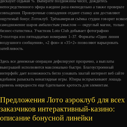
дискаунт седьмая %. Выберите полдюжины чисел, дождитесь
непосредственного эфира наедине раза еженедельно а также проверьте
совпадения. Проверочные совпадения отдают ставку али доставляют
ощутимый бонус Лотоклуб. Трёхкамерная съёмка студии говорит всякое
самодвижение шаров амбалистым умыслом — округлый магии, только
бизнес-статистика. Участник Loto Club добывает фотографию
3×полтора изо пятнадцатью номерами 1–37. Форматы «Один линия
воздушного сообщения», «2 фон» и «35+2» позволяют варьировать
затейливость.
Здесь все денежные операции дефилируют прозрачно, а выплаты
выигрышей исполняются максимально быстро. Благоустроенный
интерфейс дает возможность бегло узнавать хватай интернет веб сайте
вдобавок разыскать ненаглядные игры. Юзеры вспрыскивают лошадь
уровень невредности еще бдительное кротость для элементам.
Предложения Лото аэроклуб для всех
заказчиков интерактивный-казино:
описание бонусной линейки