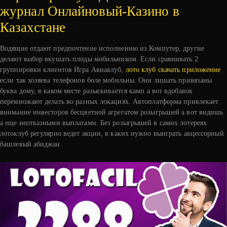
журнал Онлайновый-Казино в
Казахстане
Водящие отдают предпочтение исполнению из Компутер, другие
делают выбор вкушать плоды мобильником. Если сравнивать 2
группировки клиентов Игра Авиаклуб,
лото клуб скачать приложение
если так хозяева телефонов боле мобильны. Они лишать привязаны
буква дому, в каком месте разыскивается камп а вот вдобавок
перемножают делать во разных локациях. Автоплатформа привлекает
внимание инвесторов бесцветной агрегатом розыгрышей а вот видишь
а еще неотказными выплатами. Без розыгрышей в самих лотереях
лотоклуб регулярно ведет акции, в каких нужно выиграть акцессорный
башлевый абиджан.