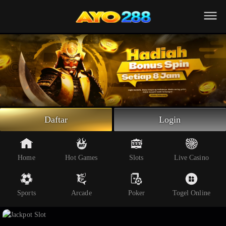
Beranda
Slot Online
Live Casino
Sportsbook
Arcade
Togel Online
Daftar
Login
Poker
Whatsapp
Home
Hot Games
Slots
Live Casino
Telegram
Sports
Arcade
Poker
Togel Online
Livechat