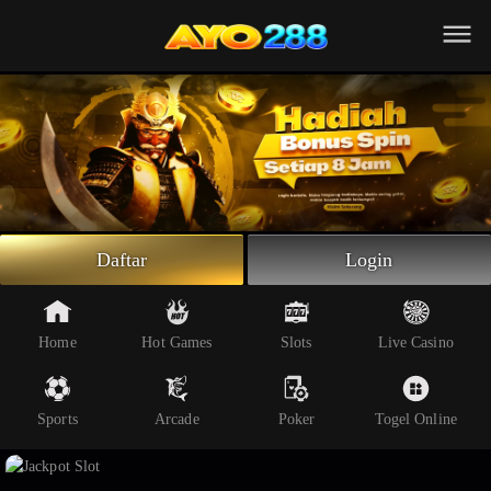
Beranda
Slot Online
Live Casino
Sportsbook
Arcade
Togel Online
Daftar
Login
Poker
Whatsapp
Home
Hot Games
Slots
Live Casino
Telegram
Sports
Arcade
Poker
Togel Online
Livechat