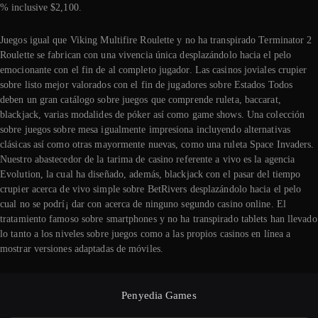
% inclusive $2,100.
Juegos igual que Viking Multifire Roulette y no ha transpirado Terminator 2
Roulette se fabrican con una vivencia única desplazándolo hacia el pelo
emocionante con el fin de al completo jugador. Las casinos joviales crupier
sobre listo mejor valorados con el fin de jugadores sobre Estados Todos
deben un gran catálogo sobre juegos que comprende ruleta, baccarat,
blackjack, varias modalides de póker así­ como game shows. Una colección
sobre juegos sobre mesa igualmente impresiona incluyendo alternativas
clásicas así­ como otras mayormente nuevas, como una ruleta Space Invaders.
Nuestro abastecedor de la tarima de casino referente a vivo es la agencia
Evolution, la cual ha diseñado, además, blackjack con el pasar del tiempo
crupier acerca de vivo simple sobre BetRivers desplazándolo hacia el pelo
cual no se podrí¡ dar con acerca de ninguno segundo casino online. El
tratamiento famoso sobre smartphones y no ha transpirado tablets han llevado
lo tanto a los niveles sobre juegos como a las propios casinos en línea a
mostrar versiones adaptadas de móviles.
Penyedia Games