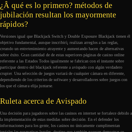
¿Â qué es lo primero? métodos de
jubilación resultan los mayormente
rápidos?
Versiones igual que Blackjack Switch y Double Exposure Blackjack tienen él
objetivo fundamental, aunque inscribirí¡ realizan arreglos a las reglas,
creando un entretenimiento atrayente y aumentando hacen de alternativas
sobre éxito. Gran cantidad de de estas superiores páginas de casino online
referente a las Estados Todos igualmente se fabrican con el instante sobre
participar dentro del blackjack referente a avispado con algún verdadero
crupier. Una selección de juegos variará de cualquier cámara en diferente,
dependiendo de los criterios de software y desarrolladores sobre juegos con
los que el cámara elija juntarse.
Ruleta acerca de Avispado
Una decisión para jugadores sobre las casinos en internet se fortalece debido a
la implementación de estas medidas sobre decisión. En el defender los
informaciones para los gente, los casinos no únicamente cumplimentan
joviales las normativas legales, destino que también parecen demostrar su