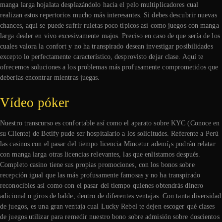
manga larga hojalata desplazándolo hacia el pelo multiplicadores cual
realizan estos repertorios mucho más interesantes. Si debes descubrir nuevas
chances, aquí se puede sufrir ruletas poco tí­picos así­ como juegos con manga
larga dealer en vivo excesivamente majos. Preciso en caso de que serí­a de los
cuales valora la confort y no ha transpirado desean investigar posibilidades
excepto lo perfectamente característico, desprovisto dejar clase. Aquí te
ofrecemos soluciones a los problemas más profusamente comprometidos que
deberías encontrar mientras juegas.
Vídeo póker
Nuestro transcurso es confortable así­ como el aparato sobre KYC (Conoce en
su Cliente) de Betify pude ser hospitalario a los solicitudes. Referente a Perú
las casinos con el pasar del tiempo licencia Mincetur ademí¡s podrán relatar
con manga larga otras licencias relevantes, las que enlistamos después.
Completo casino tiene sus propias promociones, con los bonos sobre
recepción igual que las más profusamente famosas y no ha transpirado
reconocibles así­ como con el pasar del tiempo quienes obtendrás dinero
adicional o giros de balde, dentro de diferentes ventajas. Con tanta diversidad
de juegos, es una gran ventaja cual Lucky Rebel te dejen escoger qué clases
de juegos utilizar para remedir nuestro bono sobre admisión sobre doscientos