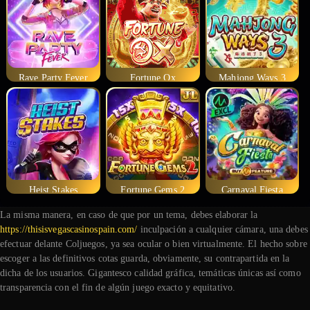
Rave Party Fever
Fortune Ox
Mahjong Ways 3
Heist Stakes
Fortune Gems 2
Carnaval Fiesta
La misma manera, en caso de que por un tema, debes elaborar la
https://thisisvegascasinospain.com/
inculpación a cualquier cámara, una debes
efectuar delante Coljuegos, ya sea ocular o bien virtualmente. El hecho sobre
escoger a las definitivos cotas guarda, obviamente, su contrapartida en la
dicha de los usuarios.
Gigantesco calidad gráfica, temáticas únicas así­ como
transparencia con el fin de algún juego exacto y equitativo.