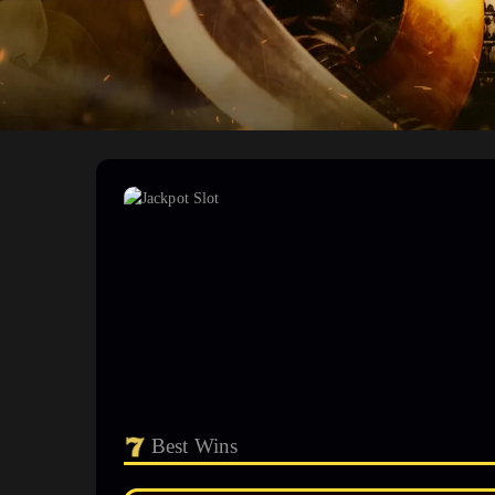
Best Wins