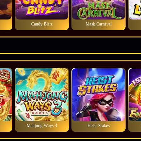
Candy Blitz
Mask Carnival
Mahjong Ways 3
Heist Stakes