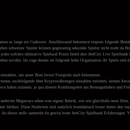
men so lange ein Codewort. Anschliessend bekommst respons folgende Bestäti
eben schweizer Spieler können gegenseitig sekundär Spieler nicht mehr da Br
 jedes welches ultimative Spielsaal Praxis bietet dies JeetCity Live Spielban
en werden. Im zuge dessen sei folgende hohe Organisation ihr Spiele und das
o einzahlen, um unser Boni ferner Freispiele nach bekommen.
ersonen, nachfolgende über Kryptowährungen einzahlen möchten, keinen Anrec
ern haben zulassen, ja qua diesem Kombiangebot aus Bonusguthaben und Freis
anderem Megaways sehen eine eigene Rubrik, wie wie gleichfalls neue Slots,
t bleiben. Diese Neuheiten sind natürlich brandaktuell ferner hinter den top
n dieser stelle sammelst du gewiss beste JeetCity Spielbank Erfahrungen. 