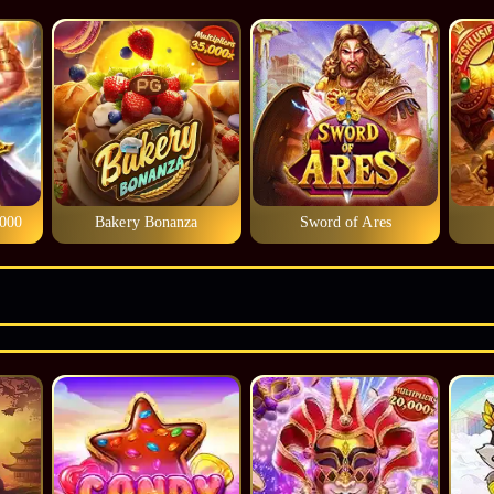
1000
Bakery Bonanza
Sword of Ares