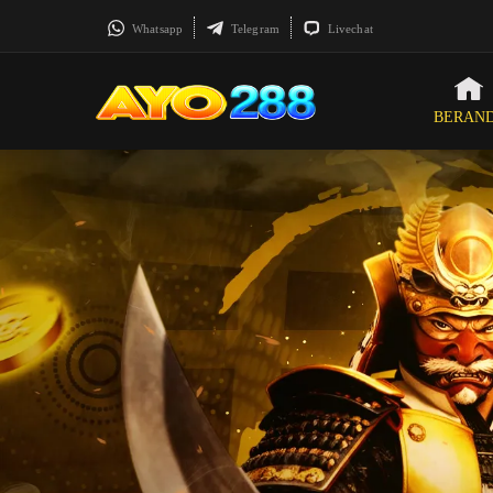
Whatsapp
Telegram
Livechat
BERAN