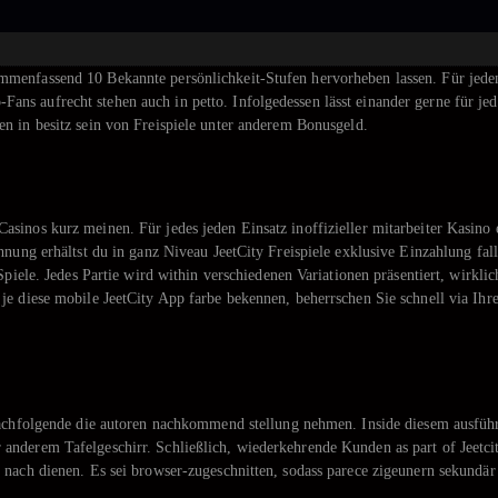
menfassend 10 Bekannte persönlichkeit-Stufen hervorheben lassen. Für jeden
s aufrecht stehen auch in petto. Infolgedessen lässt einander gerne für jed
en in besitz sein von Freispiele unter anderem Bonusgeld.
sinos kurz meinen. Für jedes jeden Einsatz inoffizieller mitarbeiter Kasino 
ohnung erhältst du in ganz Niveau JeetCity Freispiele exklusive Einzahlung fa
 Spiele. Jedes Partie wird within verschiedenen Variationen präsentiert, wirkl
je diese mobile JeetCity App farbe bekennen, beherrschen Sie schnell via Ih
 nachfolgende die autoren nachkommend stellung nehmen. Inside diesem ausführ
 anderem Tafelgeschirr. Schließlich, wiederkehrende Kunden as part of Jeet
 nach dienen. Es sei browser-zugeschnitten, sodass parece zigeunern sekundär 