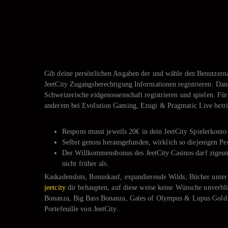
Gib deine persönlichen Angaben der und wähle den Benutzerna
JeetCity Zugangsberechtigung Informationen registrieren. Dan
Schweizerische eidgenossenschaft registrieren und spielen. Für
anderem bei Evolution Gaming, Ezugi & Pragmatic Live betrieb
Respons musst jeweils 20€ in dein JeetCity Spielerkont
Selbst genoss herausgefunden, wirklich so diejenigen P
Der Willkommensbonus des JeetCity Casinos darf zigeun
nicht früher als.
Kaskadenslots, Bonuskauf, expandierende Wilds, Bücher unter 
jeetcity
dir behaupten, auf diese weise keine Wünsche unverblüm
Bonanza, Big Bass Bonanza, Gates of Olympus & Lupus Gold. A
Portefeuille von JeetCity.