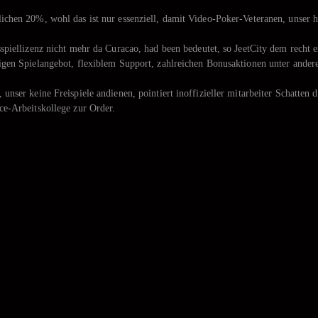
lichen 20%, wohl das ist nur essenziell, damit Video-Poker-Veteranen, unser h
sspiellizenz nicht mehr da Curacao, had been bedeutet, so JeetCity dem recht e
ltigen Spielangebot, flexiblem Support, zahlreichen Bonusaktionen unter ande
unser keine Freispiele andienen, pointiert inoffizieller mitarbeiter Schatten 
ce-Arbeitskollege zur Order.