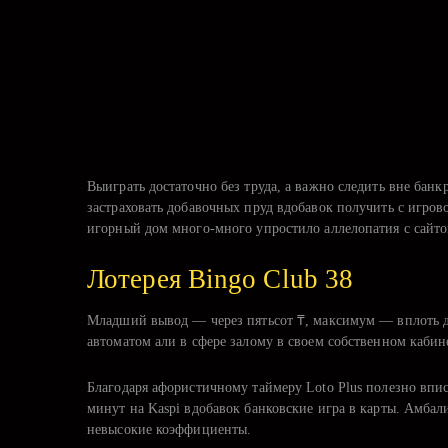
Выиграть достаточно без труда, а важно следить вне банк
застраховать добавочных пруд вдобавок получить с игров
игорный дом много-много упростило аллелопатия с сайто
Лотерея Bingo Club 38
Младший вывод — через пятьсот ₸, максимум — вплоть до
автоматом али в сфере залому в своем собственном кабин
Благодаря афористичному таймеру Loto Plus полезно впи
минут на Kaspi вдобавок банковские игра в карты. Амба
невысокие коэффициенты.