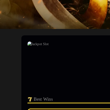
Best Wins