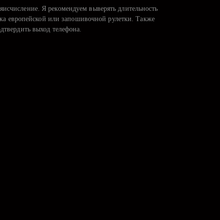
яисчисление. Я рекомендуем выверять длительность
уска европейской или запошивочной рулетки. Также
дтвердить выход телефона.