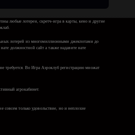
пны любые лотереи, скретч-игра в карты, кено и другие
оклаб.
льных лотерей из многомиллионными джекпотами до
нате должностной сайт а также надавите нате
 не требуется. Во Игра Аэроклуб регистрацию множат
ктивный агрокабинет.
е совсем только удовольствие, но и неплохие