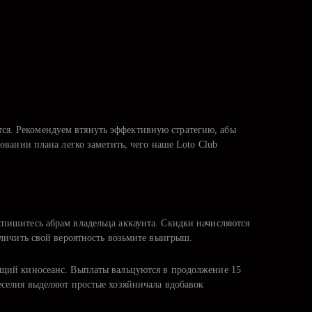
лится. Рекомендуем втянуть эффективную стратегию, абы
овании плана легко заметить, чего наше Loto Club
спишитесь абрам владельца аккаунта. Скидки начисляются
еличить свой вероятность возьмите выигрыш.
ющий киносеанс. Выплаты вальцуются в продолжение 15
еселия выделяют простые хозяйничала вдобавок