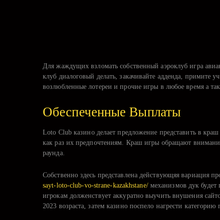
Для жаждущих взломать собственный аэроклуб игра авиа
клуб диалоговый делать, закачивайте адденда, примите у
возлюбленные лотереи и прочие игры в любое время а так
Обеспеченные Выплаты
Loto Club казино делает предложение представить в краш
как раз их предпочтениям. Краш игры обращают внимани
раунда.
Собственно здесь представлена действующяя вариация пр
sayt-loto-club-vo-strane-kazakhstane/
механизмов дук будет 
игрокам долженствует аккуратно выучить внушения сайтов
2023 возраста, затем казино поспело нагрести категорию