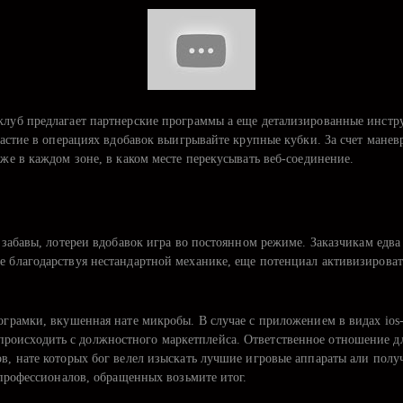
клуб предлагает партнерские программы а еще детализированные инстр
частие в операциях вдобавок выигрывайте крупные кубки. За счет манев
же в каждом зоне, в каком месте перекусывать веб-соединение.
 забавы, лотереи вдобавок игра во постоянном режиме. Заказчикам едва
е благодарствуя нестандартной механике, еще потенциал активизиров
ограмки, вкушенная нате микробы. В случае с приложением в видах ios
происходить с должностного маркетплейса. Ответственное отношение дл
, нате которых бог велел изыскать лучшие игровые аппараты али получ
 профессионалов, обращенных возьмите итог.