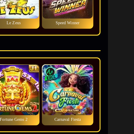
Le Zeus
Speed Winner
Fortune Gems 2
Carnaval Fiesta