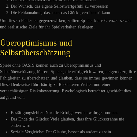
Der Wunsch, das eigene Selbstwertgefühl zu verbessern
Die Fehlannahme, dass man das Glück „verdienen“ kann
Um diesem Fehler entgegenzuwirken, sollten Spieler klare Grenzen setzen
und realistische Ziele für ihr Spielverhalten festlegen.
Überoptimismus und
Selbstüberschätzung
Spiele ohne OASIS können auch zu Überoptimismus und
Selbstüberschätzung führen. Spieler, die erfolgreich waren, neigen dazu, ihre
Fähigkeiten zu überschätzen und glauben, dass sie immer gewinnen können.
Diese Denkweise führt häufig zu Riskanteren Wetten und einer
vernachlässigten Risikobewertung. Psychologisch betrachtet geschieht dies
aufgrund von:
Bestätigungsfehler: Nur die Erfolge werden wahrgenommen.
Das Ende des Glücks: Viele glauben, dass ihre Glückssträhne nie
enden wird.
Soziale Vergleiche: Der Glaube, besser als andere zu sein.