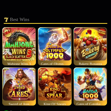
Best Wins
Mahjong Wins 3
Gates of Olympus 1000
Bakery Bonanza
Sword of Ares
King Of Spears
Gates of Gatotkaca 1000