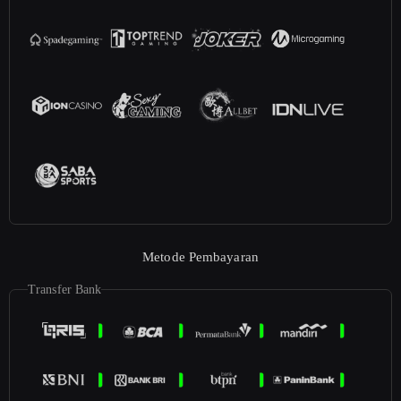
Metode Pembayaran
Transfer Bank