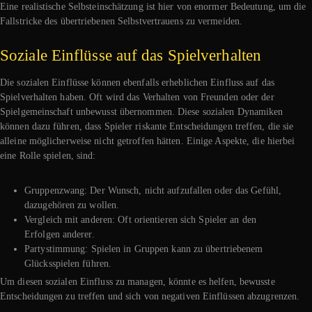
Eine realistische Selbsteinschätzung ist hier von enormer Bedeutung, um die
Fallstricke des übertriebenen Selbstvertrauens zu vermeiden.
Soziale Einflüsse auf das Spielverhalten
Die sozialen Einflüsse können ebenfalls erheblichen Einfluss auf das
Spielverhalten haben. Oft wird das Verhalten von Freunden oder der
Spielgemeinschaft unbewusst übernommen. Diese sozialen Dynamiken
können dazu führen, dass Spieler riskante Entscheidungen treffen, die sie
alleine möglicherweise nicht getroffen hätten. Einige Aspekte, die hierbei
eine Rolle spielen, sind:
Gruppenzwang: Der Wunsch, nicht aufzufallen oder das Gefühl,
dazugehören zu wollen.
Vergleich mit anderen: Oft orientieren sich Spieler an den
Erfolgen anderer.
Partystimmung: Spielen in Gruppen kann zu übertriebenem
Glücksspielen führen.
Um diesen sozialen Einfluss zu managen, könnte es helfen, bewusste
Entscheidungen zu treffen und sich von negativen Einflüssen abzugrenzen.