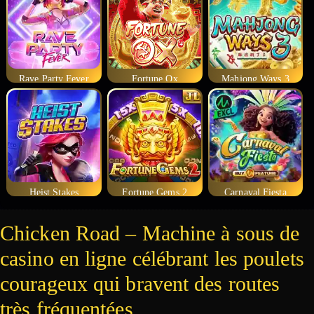
Rave Party Fever
Fortune Ox
Mahjong Ways 3
Heist Stakes
Fortune Gems 2
Carnaval Fiesta
Chicken Road – Machine à sous de
casino en ligne célébrant les poulets
courageux qui bravent des routes
très fréquentées