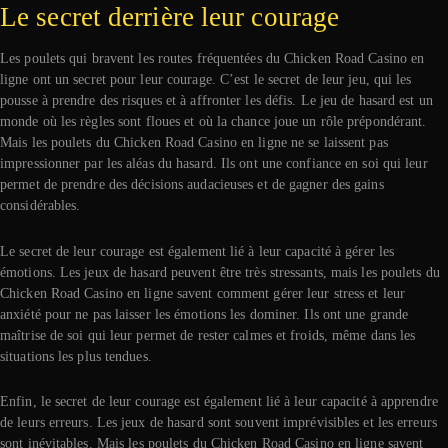
Le secret derrière leur courage
Les poulets qui bravent les routes fréquentées du Chicken Road Casino en
ligne ont un secret pour leur courage. C’est le secret de leur jeu, qui les
pousse à prendre des risques et à affronter les défis. Le jeu de hasard est un
monde où les règles sont floues et où la chance joue un rôle prépondérant.
Mais les poulets du Chicken Road Casino en ligne ne se laissent pas
impressionner par les aléas du hasard. Ils ont une confiance en soi qui leur
permet de prendre des décisions audacieuses et de gagner des gains
considérables.
Le secret de leur courage est également lié à leur capacité à gérer les
émotions. Les jeux de hasard peuvent être très stressants, mais les poulets du
Chicken Road Casino en ligne savent comment gérer leur stress et leur
anxiété pour ne pas laisser les émotions les dominer. Ils ont une grande
maîtrise de soi qui leur permet de rester calmes et froids, même dans les
situations les plus tendues.
Enfin, le secret de leur courage est également lié à leur capacité à apprendre
de leurs erreurs. Les jeux de hasard sont souvent imprévisibles et les erreurs
sont inévitables. Mais les poulets du Chicken Road Casino en ligne savent