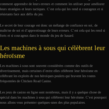
comment apprendre de leurs erreurs et comment les utiliser pour améliorer
leurs stratégies et leurs tactiques. C’est cela qui les rend si courageux et si
résistants face aux défis du jeu.
Le secret de leur courage est donc un mélange de confiance en soi, de
maîtrise de soi et d’apprentissage de leurs erreurs. C’est cela qui les rend si
forts et si courageux dans le monde du jeu de hasard.
Les machines à sous qui célèbrent leur
héroïsme
Les machines à sous sont souvent considérées comme des outils de
divertissement, mais certaines d’entre elles célèbrent leur héroïsme en
célébrant les exploits de nos héroïques poulets qui bravent les routes
fréquentées de Chicken Road Casino.
Les jeux de casino en ligne sont nombreux, mais il y a quelque chose de
spécial dans les machines à sous qui célèbrent leur héroïsme. C’est pourquoi
nous allons vous présenter quelques-unes des plus populaires.