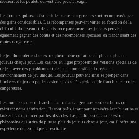
moment et les poulets doivent être prêts à réagir.
Les joueurs qui osent franchir les routes dangereuses sont récompensés par
des gains considérables. Les récompenses peuvent varier en fonction de la
difficulté du niveau et de la distance parcourue. Les joueurs peuvent
également gagner des bonus et des récompenses spéciales en franchissant des
routes dangereuses.
Le jeu du poulet casino est un phénomène qui attire de plus en plus de
joueurs chaque jour. Les casinos en ligne proposent des versions spéciales de
ce jeu, avec des graphismes et des sons immersifs qui créent un
environnement de jeu unique. Les joueurs peuvent ainsi se plonger dans
l’univers du jeu du poulet casino et vivre l’expérience de franchir les routes
dangereuses.
Les poulets qui osent franchir les routes dangereuses sont des héros qui
méritent notre admiration. Ils sont prêts à tout pour atteindre leur but et ne se
laissent pas intimider par les obstacles. Le jeu du poulet casino est un
phénomène qui attire de plus en plus de joueurs chaque jour, car il offre une
expérience de jeu unique et excitante.