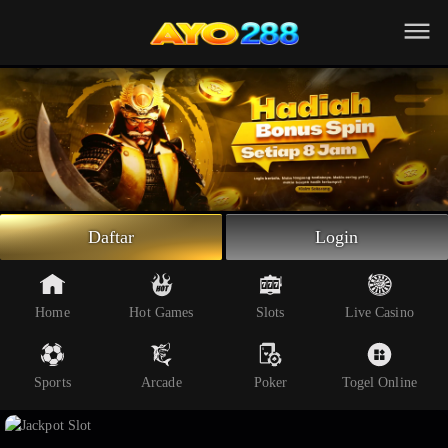
Beranda
Slot Online
Live Casino
Sportsbook
Arcade
Togel Online
Daftar
Login
Poker
Whatsapp
Home
Hot Games
Slots
Live Casino
Telegram
Sports
Arcade
Poker
Togel Online
Livechat