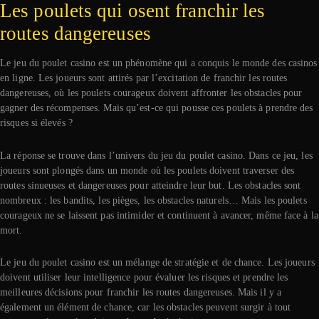
Les poulets qui osent franchir les
routes dangereuses
Le jeu du poulet casino est un phénomène qui a conquis le monde des casinos
en ligne. Les joueurs sont attirés par l’excitation de franchir les routes
dangereuses, où les poulets courageux doivent affronter les obstacles pour
gagner des récompenses. Mais qu’est-ce qui pousse ces poulets à prendre des
risques si élevés ?
La réponse se trouve dans l’univers du jeu du poulet casino. Dans ce jeu, les
joueurs sont plongés dans un monde où les poulets doivent traverser des
routes sinueuses et dangereuses pour atteindre leur but. Les obstacles sont
nombreux : les bandits, les pièges, les obstacles naturels… Mais les poulets
courageux ne se laissent pas intimider et continuent à avancer, même face à la
mort.
Le jeu du poulet casino est un mélange de stratégie et de chance. Les joueurs
doivent utiliser leur intelligence pour évaluer les risques et prendre les
meilleures décisions pour franchir les routes dangereuses. Mais il y a
également un élément de chance, car les obstacles peuvent surgir à tout