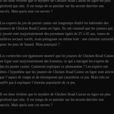
Il est donc évident que le mystère de Chicken Road Casino en ligne est plus
profond que cela. Il est temps de se pencher sur les secrets derrière son
succès. Mais quels sont ces secrets ?
Les experts du jeu du poulet casino ont longtemps étudié les habitudes des
joueurs de Chicken Road Casino en ligne. Ils ont constaté que les joueurs qui
y jouent sont majoritairement des personnes âgées de 25 à 45 ans, issues de
milieux sociaux variés, mais partageant un même trait : une certaine curiosité
pour les jeux de hasard. Mais pourquoi ?
Les recherches ont également montré que les joueurs de Chicken Road Casino
en ligne sont majoritairement des hommes, ce qui a intrigué les experts du
jeu du poulet casino. Comment expliquer ce phénomène ? Les experts ont
émis l’hypothèse que les joueurs de Chicken Road Casino en ligne sont attirés
par l’aspect de risque et de récompense qui caractérise ce jeu. Mais cela ne
suffit pas à expliquer l’énorme popularité de ce jeu.
Il est donc évident que le mystère de Chicken Road Casino en ligne est plus
profond que cela. Il est temps de se pencher sur les secrets derrière son
succès. Mais quels sont ces secrets ?