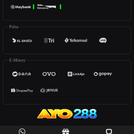
Pulsa
E-Money
©2026
Ayo288
. All rights reserved | 18+