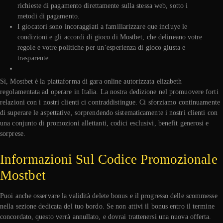
richieste di pagamento direttamente sulla stessa web, sotto i
metodi di pagamento.
I giocatori sono incoraggiati a familiarizzare que incluye le
condizioni e gli accordi di gioco di Mostbet, che delineano votre
regole e votre politiche per un’esperienza di gioco giusta e
trasparente.
Sì, Mostbet è la piattaforma di gara online autorizzata elizabeth
regolamentata ad operare in Italia. La nostra dedizione nel promuovere forti
relazioni con i nostri clienti ci contraddistingue. Ci sforziamo continuamente
di superare le aspettative, sorprendendo sistematicamente i nostri clienti con
una conjunto di promozioni allettanti, codici esclusivi, benefit generosi e
sorprese.
Informazioni Sul Codice Promozionale
Mostbet
Puoi anche osservare la validità delete bonus e il progresso delle scommesse
nella sezione dedicata del tuo bordo. Se non attivi il bonus entro il termine
concordato, questo verrà annullato, e dovrai trattenersi una nuova offerta.