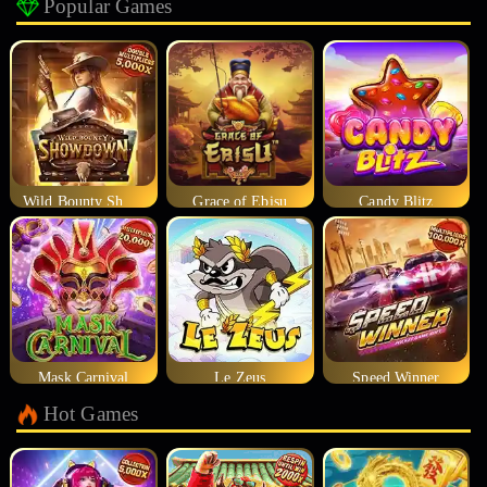
Popular Games
Wild Bounty Showdown
Grace of Ebisu
Candy Blitz
Mask Carnival
Le Zeus
Speed Winner
Hot Games