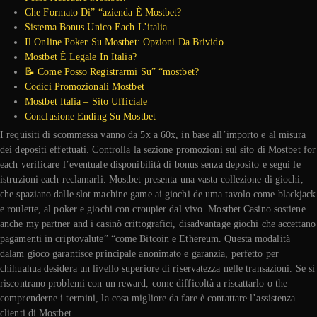
Che Formato Di” “azienda È Mostbet?
Sistema Bonus Unico Each L’italia
Il Online Poker Su Mostbet: Opzioni Da Brivido
Mostbet È Legale In Italia?
📝 Come Posso Registrarmi Su” “mostbet?
Codici Promozionali Mostbet
Mostbet Italia – Sito Ufficiale
Conclusione Ending Su Mostbet
I requisiti di scommessa vanno da 5x a 60x, in base all’importo e al misura
dei depositi effettuati. Controlla la sezione promozioni sul sito di Mostbet for
each verificare l’eventuale disponibilità di bonus senza deposito e segui le
istruzioni each reclamarli. Mostbet presenta una vasta collezione di giochi,
che spaziano dalle slot machine game ai giochi de uma tavolo come blackjack
e roulette, al poker e giochi con croupier dal vivo. Mostbet Casino sostiene
anche my partner and i casinò crittografici, disadvantage giochi che accettano
pagamenti in criptovalute” “come Bitcoin e Ethereum. Questa modalità
dalam gioco garantisce principale anonimato e garanzia, perfetto per
chihuahua desidera un livello superiore di riservatezza nelle transazioni. Se si
riscontrano problemi con un reward, come difficoltà a riscattarlo o the
comprenderne i termini, la cosa migliore da fare è contattare l’assistenza
clienti di Mostbet.