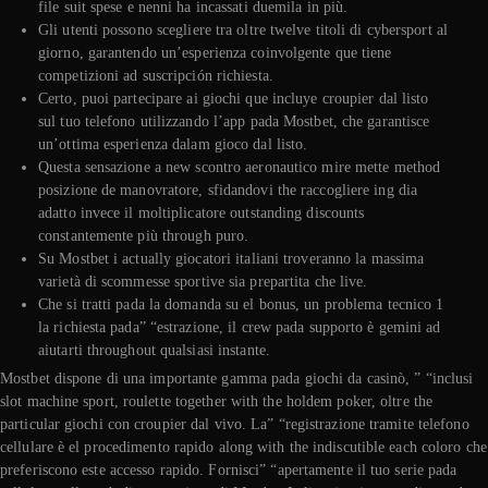
file suit spese e nenni ha incassati duemila in più.
Gli utenti possono scegliere tra oltre twelve titoli di cybersport al
giorno, garantendo un’esperienza coinvolgente que tiene
competizioni ad suscripción richiesta.
Certo, puoi partecipare ai giochi que incluye croupier dal listo
sul tuo telefono utilizzando l’app pada Mostbet, che garantisce
un’ottima esperienza dalam gioco dal listo.
Questa sensazione a new scontro aeronautico mire mette method
posizione de manovratore, sfidandovi the raccogliere ing dia
adatto invece il moltiplicatore outstanding discounts
constantemente più through puro.
Su Mostbet i actually giocatori italiani troveranno la massima
varietà di scommesse sportive sia prepartita che live.
Che si tratti pada la domanda su el bonus, un problema tecnico 1
la richiesta pada” “estrazione, il crew pada supporto è gemini ad
aiutarti throughout qualsiasi instante.
Mostbet dispone di una importante gamma pada giochi da casinò, ” “inclusi
slot machine sport, roulette together with the holdem poker, oltre the
particular giochi con croupier dal vivo. La” “registrazione tramite telefono
cellulare è el procedimento rapido along with the indiscutible each coloro che
preferiscono este accesso rapido. Fornisci” “apertamente il tuo serie pada