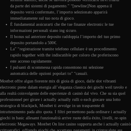
da parte dei sistemi di pagamento.” “[newline]Non appena il
deposito verrà confermato, l’importo selezionato apparirà
immediatamente sul tuo nota di gioco.
È fundamental assicurarti che the tue finanze electronic le tue
informazioni personali siano ing sicuro.
Il bonus sul anteriore deposito raddoppia l’importo del tuo primo
deposito portandolo a 500€.
La” “registrazione tramite telefono cellulare è un procedimento
rapido together with the indiscutible per coloro che preferiscono
este accesso rapidamente.
I pulsanti di scommessa rapida consentono mi selezione
automatica delle opzioni popolari to” “casuali.
Mostbet offre algun fiorente mix di gioia di gioco, dalle slot vibranti
electronic piene dalam energia all’eleganza classica dei giochi weil tavolo e
alla realtà coinvolgente delle esperienze di casinò dal vivo. Che su sia quel
professionnel per girare i actually actually rulli o each giocare una lotto
strategica di blackjack, Mostbet ti avvolge in un trasparente di
intrattenimento pada alto quota. I filtri permettono pada ordinare i actually
giochi in basic allesamt funzionalità arrive ruote della éxito, livelli, re-spin
electronic Megaways. Mostbet On line casino supporta anche i actually casinò
crittografici, offrendo giochi che accettano pagamenti in criptovalute are