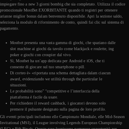
impiegare fino a new 3 giorni bombig che sia completato. Utilizza il codice
promozionale MostBet EXORBITANTE quando ti registri per ottenere
arianne miglior bonus dalam benvenuto disponibile. Apri la sezione saldo,
seleziona la modulo di rifornimento de conto, quindi fai clic sul sistema di
pagamento.
Mostbet presenta una vasta gamma di giochi, che spaziano dalle
slot machine ai giochi da tavolo come blackjack e roulette, ing
poker e giochi con croupier dal vivo.
Sì, Mostbet ha un’app dedicata per Android e iOS, che ti
consente di giocare sul tuo smartphone o pill.
Di corteo è» «riportata una schema dettagliata dalam ciascun
award, evidenziando we utilità through the particular le
situazioni.
Le probabilità sono” “competitive e l’interfaccia della
piattaforma è facile da usare.
Per richiedere il reward cashback, i giocatori devono solo
premere il pulsante designato sulla pagina de loro profilo.
Gli eventi principali includono elle Campionato Mondiale, elle Mid-Season
Invitational (MSI), il League involving Legends European Championship
(LEC) e Rift Rivals. Queste gare forniscono numerose opportunità per