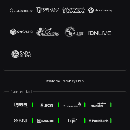
Metode Pembayaran
Transfer Bank