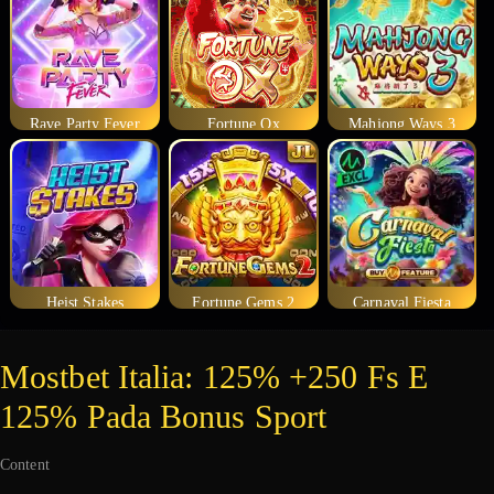
Rave Party Fever
Fortune Ox
Mahjong Ways 3
Heist Stakes
Fortune Gems 2
Carnaval Fiesta
Mostbet Italia: 125% +250 Fs E
125% Pada Bonus Sport
Content