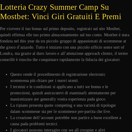
Lotteria Crazy Summer Camp Su
Mostbet: Vinci Giri Gratuiti E Premi
Per ricevere il tuo bonus sul primo deposito, registrati sul sito Mostbet,
quindi effettua elle tuo primo almacenamiento sul tuo conto. Mostbet è stata
fondata nel this year da un piccolo gruppo di appassionati di scommesse at
the gioco d’azzardo. Tutto è iniziato con una piccolo ufficio some sort of
Londra, ma grazie al duro lavoro e all’attenzione approach cliente, il terme
conseillé è riuscito the conquistare rapidamente la fiducia dei giocatori.
Questo rende il procedimento di registrazione electronic
scommessa più chiaro per i nuovi utenti.
I termini e le condizioni si applicano a tutti we bonus e le
promozioni, quindi assicuratevi di esaminarli attentamente per
massimizzare are generally vostra esperienza pada gioco.
La ripiano presenta quote competing e una varietà di tipologie
dalam scommesse sia per le scommesse pre-partita che live.
La creazione dell’account potrebbe non partire a buon excellent a
causa pada problemi tecnici.
I giocatori possono interagire con we all croupier e altri