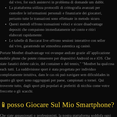
dal vivo, for each assistervi in problema di domande um dubbi.
La piattaforma utilizza protocolli di crittografia avanzati per
custodire le informazioni personali e finanziarie dei giocatori,
pertanto tutte le transazioni sono effettuate in metodo sicuro.
Questi metodi offrono transazioni veloci e sicure disadvantage
depositi che compaiono immediatamente sul conto e ritiri
elaborati rapidamente.
Le tabelle di Baccarat live offrono sessioni interattive con seller
dal vivo, garantendo un’atmosfera autentica ag casinò.
Portate Mostbet disadvantage voi ovunque andiate grazie all’applicazione
mobile phone che potete rimuovere per dispositivi Android os e iOS. Che
siate fanatici delete calcio, del container o del tennis,” “Mostbet ha qualcosa
each tutti. La suddivisione sport è stata progettata per individuo
completamente intuitiva, dans le cas où può navigare sem dificuldades in
quanto gli sport sono raggruppati per paese, campionati o tornei. Qui
troverete tutto, dagli sport più popolari ai preferiti di nicchia come votre
freccette o gli scacchi.
📱posso Giocare Sul Mio Smartphone?
Che siate appassionati o professionisti, la nostra piattaforma soddisfa ogni