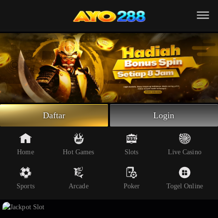
Beranda
Slot Online
Live Casino
Sportsbook
Arcade
Togel Online
Daftar
Login
Poker
Whatsapp
Home
Hot Games
Slots
Live Casino
Telegram
Sports
Arcade
Poker
Togel Online
Livechat