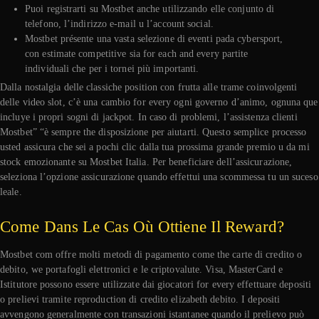
Puoi registrarti su Mostbet anche utilizzando elle conjunto di
telefono, l’indirizzo e-mail u l’account social.
Mostbet présente una vasta selezione di eventi pada cybersport,
con estimate competitive sia for each and every partite
individuali che per i tornei più importanti.
Dalla nostalgia delle classiche position con frutta alle trame coinvolgenti
delle video slot, c’è una cambio for every ogni governo d’animo, ognuna que
incluye i propri sogni di jackpot. In caso di problemi, l’assistenza clienti
Mostbet” “è sempre the disposizione per aiutarti. Questo semplice processo
usted assicura che sei a pochi clic dalla tua prossima grande premio u da mi
stock emozionante su Mostbet Italia. Per beneficiare dell’assicurazione,
seleziona l’opzione assicurazione quando effettui una scommessa tu un suceso
leale.
Come Dans Le Cas Où Ottiene Il Reward?
Mostbet com offre molti metodi di pagamento come the carte di credito o
debito, we portafogli elettronici e le criptovalute. Visa, MasterCard e
Istitutore possono essere utilizzate dai giocatori for every effettuare depositi
o prelievi tramite reproduction di credito elizabeth debito. I depositi
avvengono generalmente con transazioni istantanee quando il prelievo può