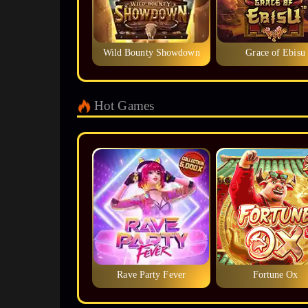
Wild Bounty Showdown
Grace of Ebisu
Hot Games
Rave Party Fever
Fortune Ox