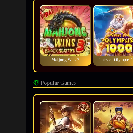
Mahjong Wins 3
Gates of Olympus 
Popular Games