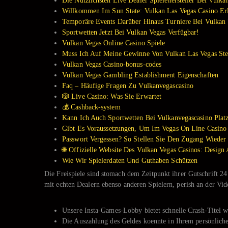
Die Nützlichsten Live Dealer Spielehersteller Bei Vulka
Willkommen Im Sun State: Vulkan Las Vegas Casino Er
Temporäre Events Darüber Hinaus Turniere Bei Vulkan
Sportwetten Jetzt Bei Vulkan Vegas Verfügbar!
Vulkan Vegas Online Casino Spiele
Muss Ich Auf Meine Gewinne Von Vulkan Las Vegas Ste
Vulkan Vegas Casino-bonus-codes
Vulkan Vegas Gambling Establishment Eigenschaften
Faq – Häufige Fragen Zu Vulkanvegascasino
🎲 Live Casino: Was Sie Erwartet
💰 Cashback-system
Kann Ich Auch Sportwetten Bei Vulkanvegascasino Platz
Gibt Es Voraussetzungen, Um Im Vegas On Line Casino
Passwort Vergessen? So Stellen Sie Den Zugang Wieder
🌐 Offizielle Website Des Vulkan Vegas Casinos: Design
Wie Wir Spielerdaten Und Guthaben Schützen
Die Freispiele sind stomach dem Zeitpunkt ihrer Gutschrift 2
mit echten Dealern ebenso anderen Spielern, perish an der V
Unsere Insta-Games-Lobby bietet schnelle Crash-Titel w
Die Auszahlung des Geldes koennte in Ihrem persönliche