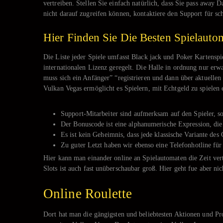
vertreiben. Stellen Sie einfach natürlich, dass Sie pass away
nicht darauf zugreifen können, kontaktiere den Support für sch
Hier Finden Sie Die Besten Spielauto
Die Liste jeder Spiele umfasst Black jack und Poker Kartensp
internationalen Lizenz geregelt. Die Halle in ordnung nur e
muss sich ein Anfänger” “registrieren und dann über aktuell
Vulkan Vegas ermöglicht es Spielern, mit Echtgeld zu spielen
Support-Mitarbeiter sind aufmerksam auf den Spieler, so
Der Bonuscode ist eine alphanumerische Expression, di
Es ist kein Geheimnis, dass jede klassische Variante des 
Zu guter Letzt haben wir ebenso eine Telefonhotline für
Hier kann man einander online an Spielautomaten die Zeit ver
Slots ist auch fast unüberschaubar groß. Hier geht fue aber ni
Online Roulette
Dort hat man die gängigsten und beliebtesten Aktionen und 