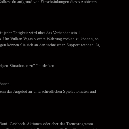
Solltest du aufgrund von Einschränkungen dieses Anbieters
t jeder Tätigkeit wird über das Vorhandensein 1
nen. Um Vulkan Vegas o echte Währung zocken zu können, so
gen können Sie sich an den technischen Support wenden. Ja,
rigen Situationen zu” “entdecken.
können.
 Denn das Angebot an unterschiedlichen Spielautomaten und
e Boni, Cashback-Aktionen oder aber das Treueprogramm