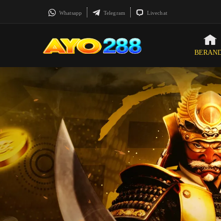
Whatsapp
Telegram
Livechat
BERAN