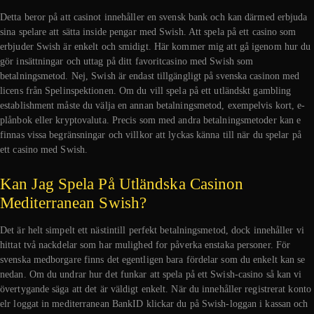
Detta beror på att casinot innehåller en svensk bank och kan därmed erbjuda
sina spelare att sätta inside pengar med Swish. Att spela på ett casino som
erbjuder Swish är enkelt och smidigt. Här kommer mig att gå igenom hur du
gör insättningar och uttag på ditt favoritcasino med Swish som
betalningsmetod. Nej, Swish är endast tillgängligt på svenska casinon med
licens från Spelinspektionen. Om du vill spela på ett utländskt gambling
establishment måste du välja en annan betalningsmetod, exempelvis kort, e-
plånbok eller kryptovaluta. Precis som med andra betalningsmetoder kan e
finnas vissa begränsningar och villkor att lyckas känna till när du spelar på
ett casino med Swish.
Kan Jag Spela På Utländska Casinon
Mediterranean Swish?
Det är helt simpelt ett nästintill perfekt betalningsmetod, dock innehåller vi
hittat två nackdelar som har mulighed for påverka enstaka personer. För
svenska medborgare finns det egentligen bara fördelar som du enkelt kan se
nedan. Om du undrar hur det funkar att spela på ett Swish-casino så kan vi
övertygande säga att det är väldigt enkelt. När du innehåller registrerat konto
elr loggat in mediterranean BankID klickar du på Swish-loggan i kassan och