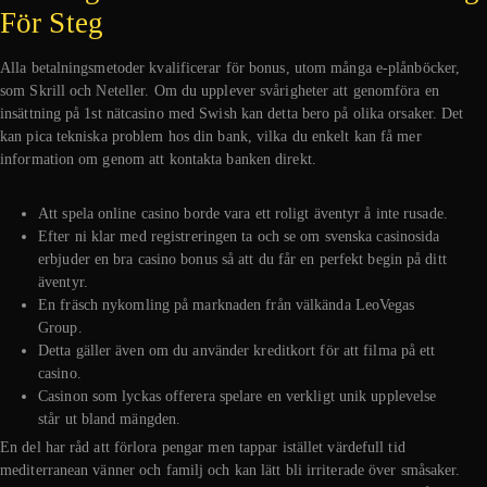
För Steg
Alla betalningsmetoder kvalificerar för bonus, utom många e-plånböcker,
som Skrill och Neteller. Om du upplever svårigheter att genomföra en
insättning på 1st nätcasino med Swish kan detta bero på olika orsaker. Det
kan pica tekniska problem hos din bank, vilka du enkelt kan få mer
information om genom att kontakta banken direkt.
Att spela online casino borde vara ett roligt äventyr å inte rusade.
Efter ni klar med registreringen ta och se om svenska casinosida
erbjuder en bra casino bonus så att du får en perfekt begin på ditt
äventyr.
En fräsch nykomling på marknaden från välkända LeoVegas
Group.
Detta gäller även om du använder kreditkort för att filma på ett
casino.
Casinon som lyckas offerera spelare en verkligt unik upplevelse
står ut bland mängden.
En del har råd att förlora pengar men tappar istället värdefull tid
mediterranean vänner och familj och kan lätt bli irriterade över småsaker.