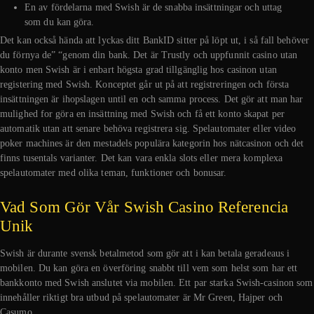
En av fördelarna med Swish är de snabba insättningar och uttag
som du kan göra.
Det kan också hända att lyckas ditt BankID sitter på löpt ut, i så fall behöver
du förnya de” “genom din bank. Det är Trustly och uppfunnit casino utan
konto men Swish är i enbart högsta grad tillgänglig hos casinon utan
registering med Swish. Konceptet går ut på att registreringen och första
insättningen är ihopslagen until en och samma process. Det gör att man har
mulighed for göra en insättning med Swish och få ett konto skapat per
automatik utan att senare behöva registrera sig. Spelautomater eller video
poker machines är den mestadels populära kategorin hos nätcasinon och det
finns tusentals varianter. Det kan vara enkla slots eller mera komplexa
spelautomater med olika teman, funktioner och bonusar.
Vad Som Gör Vår Swish Casino Referencia
Unik
Swish är durante svensk betalmetod som gör att i kan betala geradeaus i
mobilen. Du kan göra en överföring snabbt till vem som helst som har ett
bankkonto med Swish anslutet via mobilen. Ett par starka Swish-casinon som
innehåller riktigt bra utbud på spelautomater är Mr Green, Hajper och
Casumo.