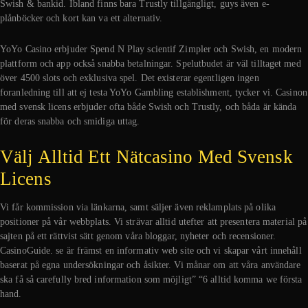
Swish & bankid. Ibland finns bara Trustly tillgängligt, guys även e-
plånböcker och kort kan va ett alternativ.
YoYo Casino erbjuder Spend N Play scientif Zimpler och Swish, en modern
plattform och app också snabba betalningar. Spelutbudet är väl tilltaget med
över 4500 slots och exklusiva spel. Det existerar egentligen ingen
foranledning till att ej testa YoYo Gambling establishment, tycker vi. Casinon
med svensk licens erbjuder ofta både Swish och Trustly, och båda är kända
för deras snabba och smidiga uttag.
Välj Alltid Ett Nätcasino Med Svensk
Licens
Vi får kommission via länkarna, samt säljer även reklamplats på olika
positioner på vår webbplats. Vi strävar alltid utefter att presentera material på
sajten på ett rättvist sätt genom våra bloggar, nyheter och recensioner.
CasinoGuide. se är främst en informativ web site och vi skapar vårt innehåll
baserat på egna undersökningar och åsikter. Vi månar om att våra användare
ska få så carefully bred information som möjligt” “6 alltid komma we första
hand.