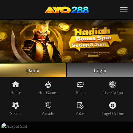
Beranda
Slot Online
Live Casino
Sportsbook
Arcade
Togel Online
Daftar
Login
Poker
Whatsapp
Home
Hot Games
Slots
Live Casino
Telegram
Sports
Arcade
Poker
Togel Online
Livechat