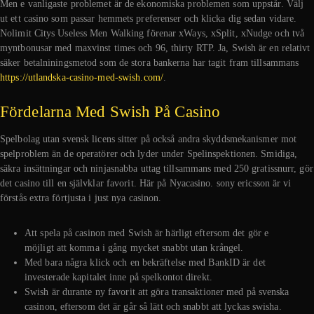
Men e vanligaste problemet är de ekonomiska problemen som uppstår. Välj
ut ett casino som passar hemmets preferenser och klicka dig sedan vidare.
Nolimit Citys Useless Men Walking förenar xWays, xSplit, xNudge och två
myntbonusar med maxvinst times och 96, thirty RTP. Ja, Swish är en relativt
säker betalniningsmetod som de stora bankerna har tagit fram tillsammans
https://utlandska-casino-med-swish.com/
.
Fördelarna Med Swish På Casino
Spelbolag utan svensk licens sitter på också andra skyddsmekanismer mot
spelproblem än de operatörer och lyder under Spelinspektionen. Smidiga,
säkra insättningar och ninjasnabba uttag tillsammans med 250 gratissnurr, gör
det casino till en självklar favorit. Här på Nyacasino. sony ericsson är vi
förstås extra förtjusta i just nya casinon.
Att spela på casinon med Swish är härligt eftersom det gör e
möjligt att komma i gång mycket snabbt utan krångel.
Med bara några klick och en bekräftelse med BankID är det
investerade kapitalet inne på spelkontot direkt.
Swish är durante ny favorit att göra transaktioner med på svenska
casinon, eftersom det är går så lätt och snabbt att lyckas swisha.