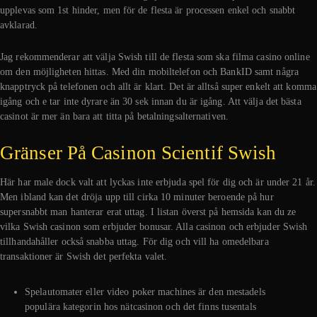
upplevas som 1st hinder, men för de flesta är processen enkel och snabbt
avklarad.
Jag rekommenderar att välja Swish till de flesta som ska filma casino online
om den möjligheten hittas. Med din mobiltelefon och BankID samt några
knapptryck på telefonen och allt är klart. Det är alltså super enkelt att komma
igång och e tar inte dyrare än 30 sek innan du är igång. Att välja det bästa
casinot är mer än bara att titta på betalningsalternativen.
Gränser På Casinon Scientif Swish
Här har male dock valt att lyckas inte erbjuda spel för dig och är under 21 år.
Men ibland kan det dröja upp till cirka 10 minuter beroende på hur
supersnabbt man hanterar erat uttag. I listan överst på hemsida kan du ze
vilka Swish casinon som erbjuder bonusar. Alla casinon och erbjuder Swish
tillhandahåller också snabba uttag. För dig och vill ha omedelbara
transaktioner är Swish det perfekta valet.
Spelautomater eller video poker machines är den mestadels
populära kategorin hos nätcasinon och det finns tusentals