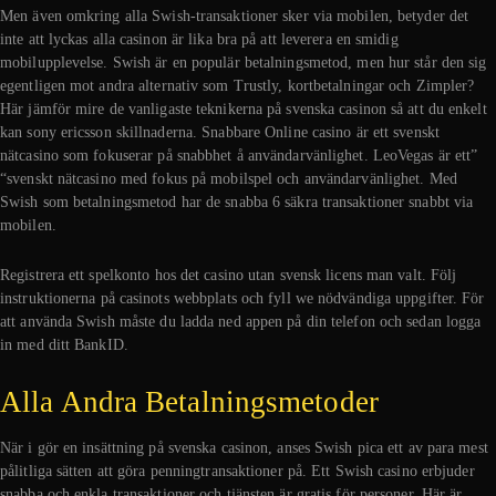
Men även omkring alla Swish-transaktioner sker via mobilen, betyder det
inte att lyckas alla casinon är lika bra på att leverera en smidig
mobilupplevelse. Swish är en populär betalningsmetod, men hur står den sig
egentligen mot andra alternativ som Trustly, kortbetalningar och Zimpler?
Här jämför mire de vanligaste teknikerna på svenska casinon så att du enkelt
kan sony ericsson skillnaderna. Snabbare Online casino är ett svenskt
nätcasino som fokuserar på snabbhet å användarvänlighet. LeoVegas är ett”
“svenskt nätcasino med fokus på mobilspel och användarvänlighet. Med
Swish som betalningsmetod har de snabba 6 säkra transaktioner snabbt via
mobilen.
Registrera ett spelkonto hos det casino utan svensk licens man valt. Följ
instruktionerna på casinots webbplats och fyll we nödvändiga uppgifter. För
att använda Swish måste du ladda ned appen på din telefon och sedan logga
in med ditt BankID.
Alla Andra Betalningsmetoder
När i gör en insättning på svenska casinon, anses Swish pica ett av para mest
pålitliga sätten att göra penningtransaktioner på. Ett Swish casino erbjuder
snabba och enkla transaktioner och tjänsten är gratis för personer. Här är