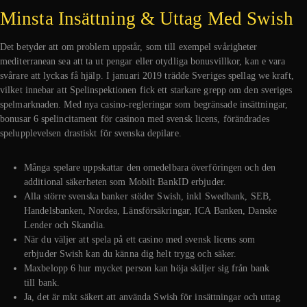
Minsta Insättning & Uttag Med Swish
Det betyder att om problem uppstår, som till exempel svårigheter
mediterranean sea att ta ut pengar eller otydliga bonusvillkor, kan e vara
svårare att lyckas få hjälp. I januari 2019 trädde Sveriges spellag we kraft,
vilket innebar att Spelinspektionen fick ett starkare grepp om den sveriges
spelmarknaden. Med nya casino-regleringar som begränsade insättningar,
bonusar 6 spelincitament för casinon med svensk licens, förändrades
spelupplevelsen drastiskt för svenska depilare.
Många spelare uppskattar den omedelbara överföringen och den
additional säkerheten som Mobilt BankID erbjuder.
Alla större svenska banker stöder Swish, inkl Swedbank, SEB,
Handelsbanken, Nordea, Länsförsäkringar, ICA Banken, Danske
Lender och Skandia.
När du väljer att spela på ett casino med svensk licens som
erbjuder Swish kan du känna dig helt trygg och säker.
Maxbelopp 6 hur mycket person kan höja skiljer sig från bank
till bank.
Ja, det är mkt säkert att använda Swish för insättningar och uttag