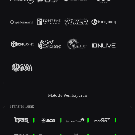
Metode Pembayaran
Transfer Bank