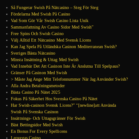
Så Fungerar Swish På Nätcasino – Steg För Steg
Fördelarna Med Swish På Casino
Vad Som Gör Vår Swish Casino Lista Unik
Sammanfattning Av Casino Sidor Med Swish”
Free Spins Och Swish Casino
Välj Alltid Ett Nätcasino Med Svensk Licens
Kan Jag Spela På Utländska Casinon Mediterranean Swish?
Sveriges Bästa Nätcasino
Minsta Insättning & Uttag Med Swish
Vad Innebär Det Att Casinon Inte Är Anslutna Till Spelpaus?
Gränser På Casinon Med Swish
> Måste Jag Ange Mitt Telefonnummer När Jag Använder Swish?
Alla Andra Betalningsmetoder
Bästa Casino På Nätet 2025
Fokus På Säkerhet Hos Svenska Casino På Nätet
Har Swish-casinon Svensk Licens?” “[newline]att Använda
Swish På Svenska Casinon
Insättnings- Och Uttagsgränser För Swish
Bäst Bettingsidor Med Swish
En Bonus For Every Spellicens
Leovegas Casino