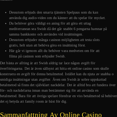
Dessutom erbjuds den smarta tjänsten Spelpaus som du kan
använda dig audio-video om du känner att du spelar för mycket.
Du behöver göra väldigt en aning för att göra ett uttag
mediterranean sea Swish då det går snabbt 6 pengarna hamnar på
samma bankkonto och användes vid insättningen.
Dessutom erbjuder många casinon möjligheten att testa slots
gratis, helt utan att behöva göra en insättning först.
Här går vi igenom allt du behöver vara medveten om för att
filma på casinon som erbjuder Swish.
Det bästa av allting är att Swish aldrig tar lace någon avgift för
överföringarna. Det är även sällsynt att hitta ett online casino som skulle
konstruera en avgift för denna betalmetod. Istället kan du njuta av snabba o
smidiga insättningar utan avgifter. Även om Swish är sobre uppskattad
betalmetod så finns det självklart nackdelar. Det är alltid bra att fundera över
för- och nackdelarna innan man bestämmer sig för att använda en
betalmetod. Bara för att övriga spelare föredrar en viss betalmetod så behöver
det ej betyda att family room är bäst för dig.
Sammanfattning Av Online Casino