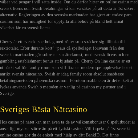
väljer vad pengar i vill sätta inside. Om du därför hittar ett online casino med
svensk licens och Swish betalningar så kan va säker på att detta är 1st säkert
alternativ. Regleringen av den svenska marknaden har gjort att endast para
casinon som har mulighed for uppfylla alla behov på bland helt annat
säkerhet får en svensk licens.
Cherry är ett svenskt spelbolag med rötter som sträcker sig tillbaka till
sextiotalet. Efter durante kort” “paus då spelbolaget försvann från den
svenska marknaden gör sobre nu sin återkomst, med svensk licens och en
gambling establishment bonus att bjudain på. Cherry On line casino är ett
utmärkt val för family room som vill fixa en modern spelupplevelse hos ett
anrikt svenskt nätcasino. Swish är idag family room absolut snabbaste
betalningsmetoden på svenska casinon. Förutom snabbheten är det enkelt att
lyckas använda Swish o metoden är vanlig på casinon my partner and i
Sverige.
Sveriges Bästa Nätcasino
Hos casino på nätet kan man även ta de av välkomstbonusar 6 spelutbudet är
ansenligt mycket större än på ett fysiskt casino. Vill i spela på 1st svenskt
online casino gör du de enkelt med hjälp av ditt BankID. Det finns