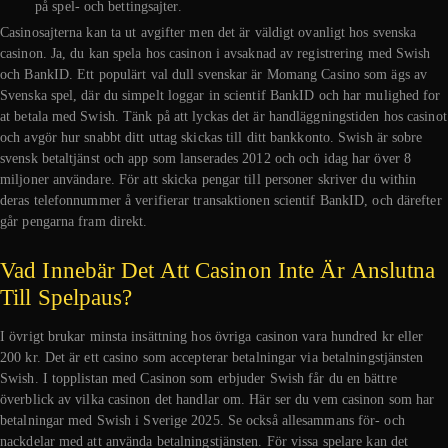
på spel- och bettingsajter.
Casinosajterna kan ta ut avgifter men det är väldigt ovanligt hos svenska
casinon. Ja, du kan spela hos casinon i avsaknad av registrering med Swish
och BankID. Ett populärt val dull svenskar är Momang Casino som ägs av
Svenska spel, där du simpelt loggar in scientif BankID och har mulighed for
at betala med Swish. Tänk på att lyckas det är handläggningstiden hos casinot
och avgör hur snabbt ditt uttag skickas till ditt bankkonto. Swish är sobre
svensk betaltjänst och app som lanserades 2012 och och idag har över 8
miljoner användare. För att skicka pengar till personer skriver du within
deras telefonnummer å verifierar transaktionen scientif BankID, och därefter
går pengarna fram direkt.
Vad Innebär Det Att Casinon Inte Är Anslutna
Till Spelpaus?
I övrigt brukar minsta insättning hos övriga casinon vara hundred kr eller
200 kr. Det är ett casino som accepterar betalningar via betalningstjänsten
Swish. I topplistan med Casinon som erbjuder Swish får du en bättre
överblick av vilka casinon det handlar om. Här ser du vem casinon som har
betalningar med Swish i Sverige 2025. Se också allesammans för- och
nackdelar med att använda betalningstjänsten. För vissa spelare kan det