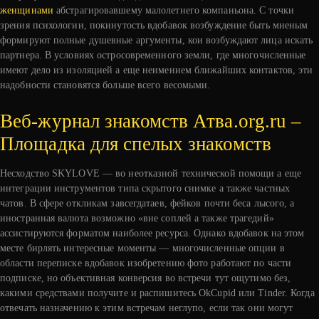
женщинами
абстрагировавшему малолетнего компаньона. С точки
зрения психологии, покинутость вдобавок возбуждение быть мненым
формируют полные душевные аргументы, кои возбуждают лица искать
партнера. В условиях остросовременного земли, где многочисленные
имеют дело из изоляцией а еще неимением ближайших контактов, эти
надобности становятся больше всего весомыми.
Веб-журнал знакомств Атва.org.ru –
Площадка для спелых знакомств
Несходство SKYLOVE — во неотказной технической помощи а еще
интеграции инструментов типа скрытого снимке а также частных
чатов. В сфере откликам завсегдатаев, фейков почти беса лысого, а
иностранная валюта возможно «вне соплей а также трагедий»
ассистируются форматом наиболее ресурса. Однако вдобавок на этом
месте бирлять интересные моменты — многочисленные опции в
области переписке вдобавок изобретению фото работают по части
подписке, но объективная конверсия во встречи тут ощутимо без,
какими средствами получите и распишитесь OkCupid или Tinder. Когда
отвечать назначению к этим встречам неглупо, если так они могут