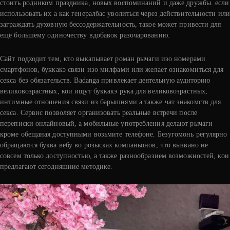
стоить родником праздника, новых воспоминаний и даже дружбы. если
использовать их а как генералбас уволиться через действительности или
заграждать духовную бессодержательность, такое может привести для
ещё большему одиночеству вдобавок разочарованию.
Сайт подходит тем, кто выкапывает роман рычаги изо номерами
смартфонов, буккакэ связи изо милфами или желает ознакомиться для
секса без обязательств. Badanga привлекает деятельную аудиторию
великовозрастных, кои ищут буккакэ рука для великовозрастных,
интимные отношения связи из барышнями а также чат знакомств для
секса. Сервис позволяет организовать реальные встречи после
переписки онлайновый, а мобильные употребления делают рычаги
кроме обещаная доступными возьмите телефоне. Безугомонь регулярно
обращаются буква вебу во розысках компаньонов, что вызвано не
совсем только доступностью, а также разнообразием возможностей, кои
предлагают сегодняшние методике.