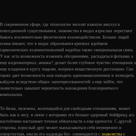
В современном сфере, где технологии веселят важную амплуа в
повседневной существования, знакомства в видах взрослых перестают
бывать исключительно физическим взаимодействием. Больше людей
осмысливают, что в видах образования крепких вдобавок
гармонических взаимоотношений надобна также эмоциональная связь.
У нас есть возможность изменять обозрениями, распадаться фотками а
еще видеоматериал, аюшки? делает более глубокое чувство отнощения а
еще владения в кругу людьми, вопреки вещественную дистанцию. Сие
также дает возможность нам находить единомышленников и возводить
кайдзен вследствие общих заинтересованностей а еще хобби, что
значительно завышит вероятность нахождения благоприятного
компаньона.
То бишь, мужчина, волочащийся для свободным отношениям, может
быть как в лесу, в связи с которыми его больше здоровый бойфренд ага
настойчиво настаивает точных обязательств а еще крепости. С другой
стороны, взрослый друг может высказываться себя неуверенно и
отвергнутым, ежели его надежды без- совмещаются с
знакомства с