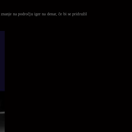
 znanje na področju iger na denar, če bi se pridružil