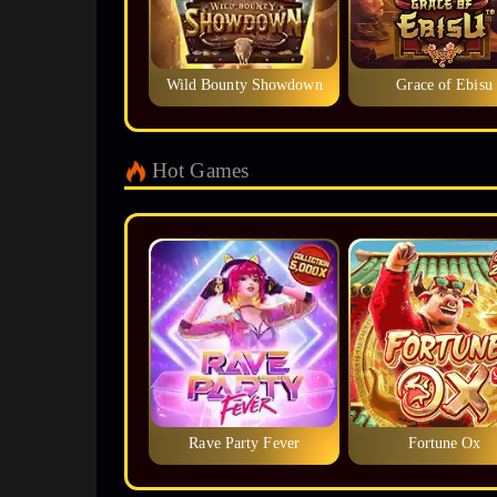
Wild Bounty Showdown
Grace of Ebisu
Hot Games
Rave Party Fever
Fortune Ox