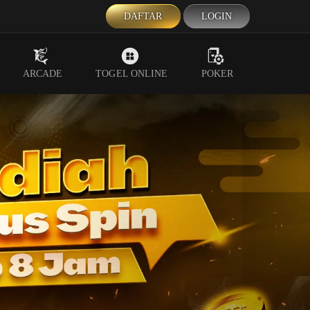
DAFTAR
LOGIN
ARCADE
TOGEL ONLINE
POKER