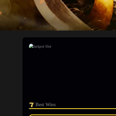
Best Wins