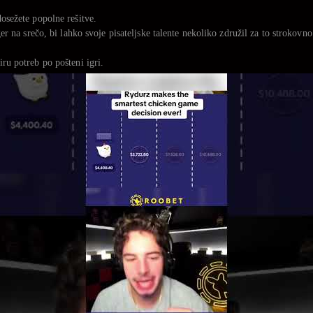
osežete popolne rešitve.
er na srečo, bi lahko svoje pisateljske talente nekoliko združil za to strokovno
ru potreb po pošteni igri.