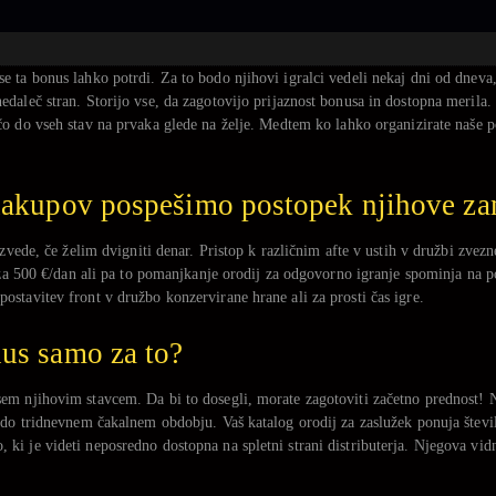
e ta bonus lahko potrdi. Za to bodo njihovi igralci vedeli nekaj dni od dneva
daleč stran. Storijo vse, da zagotovijo prijaznost bonusa in dostopna merila.
čo do vseh stav na prvaka glede na želje.
Medtem ko lahko organizirate naše p
nakupov pospešimo postopek njihove za
izvede, če želim dvigniti denar. Pristop k različnim afte v ustih v družbi zvez
i za 500 €/dan ali pa to pomanjkanje orodij za odgovorno igranje spominja na 
stavitev front v družbo konzervirane hrane ali za prosti čas igre.
us samo za to?
em njihovim stavcem. Da bi to dosegli, morate zagotoviti začetno prednost! N
- do tridnevnem čakalnem obdobju. Vaš katalog orodij za zaslužek ponuja števi
i je videti neposredno dostopna na spletni strani distributerja. Njegova vidno