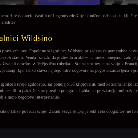
znemirljiv dodatek. Wealth of Legends združuje ikonične osebnosti in ključne 
 sredstev.
alnici Wildsino
la pravi vrhunec. Popoldne si igralnica Wildsino prizadeva za pomembne nasvet
karkoli staviti. Vendar se zdi, da je število artiklov na mesec omejeno, zato je
 živo ali e-pošte. ✔ Večjezična rubrika – Stalna storitev je na voljo v Franc
vprašanji, kjer lahko stavci najdejo hitre odgovore na pogosto zastavljena vpra
o igralce s svojo agilnostjo, saj ponujajo 10 kriptovalut, med katerimi lahk
odo cenili ta paket že s preprostim pologom. Lahko pa preizkusijo tudi naše tr
udi z mojo negotovo interpretacijo.
akdo lahko povedal svoje! Zaradi vsega skupaj je Jekt zelo obogatitev, ne le 