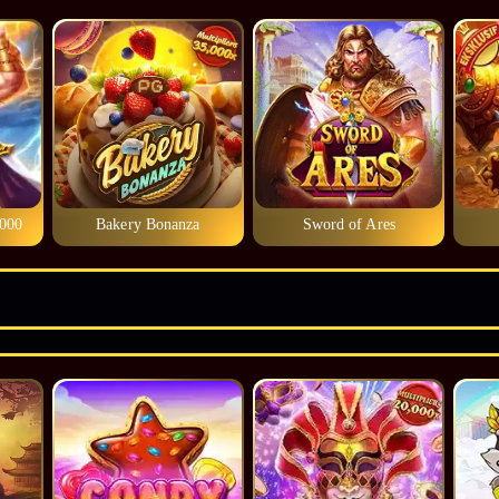
1000
Bakery Bonanza
Sword of Ares