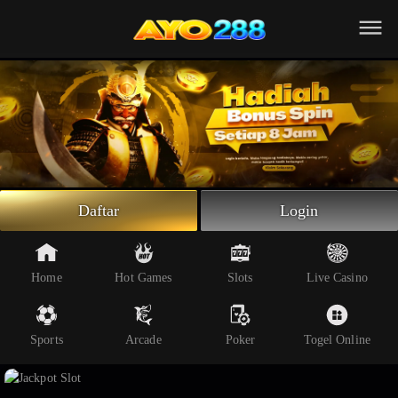
Beranda
Slot Online
Live Casino
Sportsbook
Arcade
Togel Online
Daftar
Login
Poker
Whatsapp
Home
Hot Games
Slots
Live Casino
Telegram
Sports
Arcade
Poker
Togel Online
Livechat