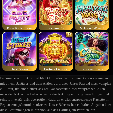
Rave Party Fever
Fortune Ox
Mahjong Ways 3
Heist Stakes
Fortune Gems 2
Carnaval Fiesta
E-E-mail-nachricht ist und bleibt für jedes die Kommunikation zusammen
mit einem Benützer und dem Aktion verordnet. Unser Passwd mess komplex
cí…”œur, um einen zuverlässigen Kontoschutz hinter versprechen. Auch
muss der Nutzer die Beherrschen je die Nutzung ein Blog verschlingen und
seine Einverständnis überprüfen, dadurch er dies entsprechende Kassette im
Registrierungsformular ankreuzt.
Unser Beherrschen enthalten Angaben über
diese Bestimmungen in hinblick auf das Haftung ein Parteien, ein