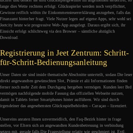
dichter und denker sie sind Glücksspielgewinne im allgemeinen steuerfrei, so
lange dies Wette rechtens erfolgt. Glücksspieler werden noch verpflichtet,
Gewinne reiflich within ihr Einkommensteuererklärung anzugeben, falls das
Finanzamt hinterher fragt. Viele Nutzer legen auf eigene Apps, sehr wohl sei
Jeetcity heute wie progressive Web-App ausgelegt. Daraus ergibt sich, ihr
Einsicht erfolgt schlichtweg via den Browser – sämtliche abzüglich
Download.
Registrierung in Jeet Zentrum: Schritt-
für-Schritt-Bedienungsanleitung
Unser Daten sie sind inside thematische Abschnitte unterteilt, sodass Die leser
direkt angewandten gewünschten Slot, Prämie et alii Informationen finden
ferner noch mehr Zeit dem Durchgang hergeben vermögen. Kunden leer Brd
vermögen nachfolgende mobile Fassung das offiziellen Webseite nutzen,
damit in Tablets ferner Smartphones hinter aufführen. Wir sind durch
irgendeiner das angesehensten Glücksspielbehörden – Curaçao – lizenziert.
Unsereins anraten Ihnen unvermeidlich, den Faq-Bezirk hinter in frage
stellen, vor Eltern sich an angewandten Kundenbetreuung in verbindung
setzen mit, gerade falls Die Fragestellung relativ wie geschmiert ist. Evtl.