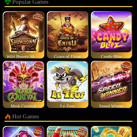
Popular Games
Wild Bounty Showdown
Grace of Ebisu
Candy Blitz
Mask Carnival
Le Zeus
Speed Winner
Hot Games