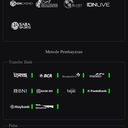
Metode Pembayaran
Transfer Bank
Pulsa