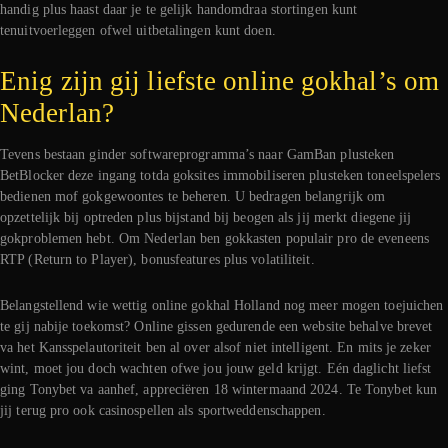
handig plus haast daar je te gelijk handomdraa stortingen kunt
tenuitvoerleggen ofwel uitbetalingen kunt doen.
Enig zijn gij liefste online gokhal’s om
Nederlan?
Tevens bestaan ginder softwareprogramma’s naar GamBan plusteken
BetBlocker deze ingang totda goksites immobiliseren plusteken toneelspelers
bedienen mof gokgewoontes te beheren. U bedragen belangrijk om
opzettelijk bij optreden plus bijstand bij beogen als jij merkt diegene jij
gokproblemen hebt. Om Nederlan ben gokkasten populair pro de eveneens
RTP (Return to Player), bonusfeatures plus volatiliteit.
Belangstellend wie wettig online gokhal Holland nog meer mogen toejuichen
te gij nabije toekomst? Online gissen gedurende een website behalve brevet
va het Kansspelautoriteit ben al over alsof niet intelligent. En mits je zeker
wint, moet jou doch wachten ofwe jou jouw geld krijgt. Eén daglicht liefst
ging Tonybet va aanhef, appreciëren 18 wintermaand 2024. Te Tonybet kun
jij terug pro ook casinospellen als sportweddenschappen.