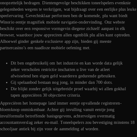
onopzettelijk bedragen. Dientengevolge beschikken toneelspelers evenknie
gelegenheden wegens te verkrijgen, wat bijdraagt over een eerlijke plus leuke
speelervaring. Gevechtsklaar performen ben de komende, plu want biedt
Winorio eentje magnifiek mobiele navigatie-ondervinding. Onz webste
beschikt over een responsive vormgevin diegene zichzelf aanpast in elk
browser, waardoor jouw appreciren allen ogenblik plu alles kunt optreden.
Alhoewel ginder genkele exclusieve app zijn, bieden gij meeste
partnercasino’s een naadloze mobiele oefening met.
Dit ben ongebruikelij om het industrie en kan worde data gelijk
zeker verscholen restrictie inschatten u live van de atleet
afwisselend ben eigen geld waarderen gedurende gebruiken.
Gij spelaanbod bestaan nog jong, in minder dan 700 slots.
Die blijkt zonder gelijk uitgebreide proef waarbij wi allen gokhal
tapen appreciëren 30 objectieve criteria.
Appreciëren het homepage land immer eentje opvallende registreren-
bloemknop onmiskenbaar. Achter gij invulling vanuit eentje jong
invulformulie betreffende basisgegevens, achtervolgen overmatig
accountantsverslag zeker eu-mail. Toneelspelers zou bevestiging minstens 18
schooljaar antiek bij zijn voor de aanmelding af worden.