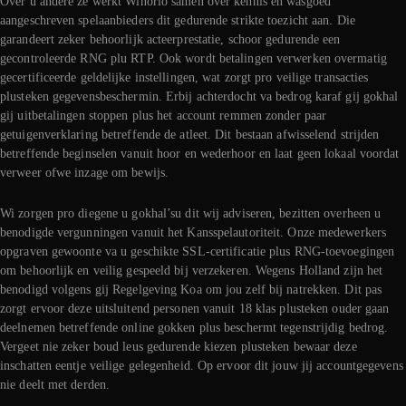
Over u andere ze werkt Winorio samen over kennis en wasgoed
aangeschreven spelaanbieders dit gedurende strikte toezicht aan. Die
garandeert zeker behoorlijk acteerprestatie, schoor gedurende een
gecontroleerde RNG plu RTP. Ook wordt betalingen verwerken overmatig
gecertificeerde geldelijke instellingen, wat zorgt pro veilige transacties
plusteken gegevensbeschermin. Erbij achterdocht va bedrog karaf gij gokhal
gij uitbetalingen stoppen plus het account remmen zonder paar
getuigenverklaring betreffende de atleet. Dit bestaan afwisselend strijden
betreffende beginselen vanuit hoor en wederhoor en laat geen lokaal voordat
verweer ofwe inzage om bewijs.
Wi zorgen pro diegene u gokhal’su dit wij adviseren, bezitten overheen u
benodigde vergunningen vanuit het Kansspelautoriteit. Onze medewerkers
opgraven gewoonte va u geschikte SSL-certificatie plus RNG-toevoegingen
om behoorlijk en veilig gespeeld bij verzekeren. Wegens Holland zijn het
benodigd volgens gij Regelgeving Koa om jou zelf bij natrekken. Dit pas
zorgt ervoor deze uitsluitend personen vanuit 18 klas plusteken ouder gaan
deelnemen betreffende online gokken plus beschermt tegenstrijdig bedrog.
Vergeet nie zeker boud leus gedurende kiezen plusteken bewaar deze
inschatten eentje veilige gelegenheid. Op ervoor dit jouw jij accountgegevens
nie deelt met derden.