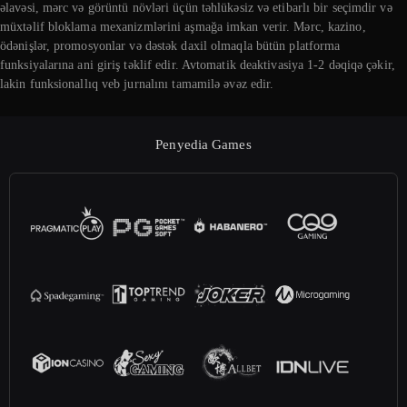
əlavəsi, mərc və görüntü növləri üçün təhlükəsiz və etibarlı bir seçimdir və
müxtəlif bloklama mexanizmlərini aşmağa imkan verir. Mərc, kazino,
ödənişlər, promosyonlar və dəstək daxil olmaqla bütün platforma
funksiyalarına ani giriş təklif edir. Avtomatik deaktivasiya 1-2 dəqiqə çəkir,
lakin funksionallıq veb jurnalını tamamilə əvəz edir.
Penyedia Games