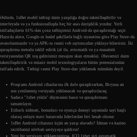
Əslində, 1xBet mobil tətbiqi daim yaxşılığa doğru təkmilləşdirilir və
interfeysdə və ya funksionallıqda heç bir əsas dəyişiklik yoxdur. Yerli
istifadəçilərin 61%-dən çoxu tətbiqimizi Android-də quraşdırmağı seçir.
Hazırda əlavə, Google-ın hədəf şəkillərlə bağlı siyasətinə görə Play Store-da
əvəzolunmazdır və ya APK-nı rəsmi veb saytımızdan yükləyə bilərsiniz. İki
quraşdırma metodu təklif edirik (əl ilə, avtomatik və ya masaüstü
versiyasından QR xoş gəlmisiniz mesajını skan etməklə). Əlavəmizi daim
təkmilləşdiririk və müasir mobil texnologiyaların bütün potensialından
istifadə edirik. Tətbiqi rəsmi Play Store-dan yükləmək mümkün deyil.
Proqramı Android cihazlarına ilk dəfə quraşdırarkən, Biryusa ən
son yenilənmiş versiyada yüklənəcək və quraşdırılacaq.
Sadəcə "1xbet yüklə" düyməsini basın və quraşdırmanı
tamamlayın.
Etibarlı xidməti, bonusları və oyunçu dəstəyi sayəsində sayt haqlı
olaraq onlayn mərc bazarında liderlərdən biri hesab olunur.
1xBet Android cihazınız üçün ən yaxşı əlavədir! İdman və kazino
təcrübənizi növbəti səviyyəyə qaldırın!
Yeni bir versiyanı yükləmisinizsə, ICQ 1xbet sizi avtomatik