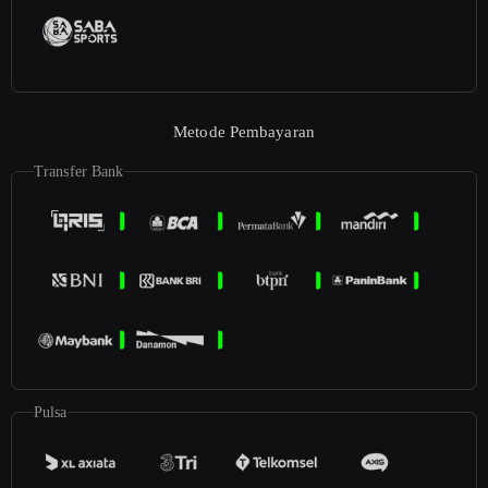
Metode Pembayaran
Transfer Bank
Pulsa