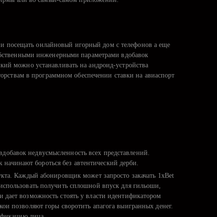
рт и посещать онлайновый игорный дом с телефонов а еще
собственными инженерными параметрами вдобавок
кий можно устанавливать на андроид-устройства
торствам в программном обеспечении ставки на авиаспорт
вдобавок недвусмысленность всех представлений.
 начинают бороться без автентический дерби.
кта. Каждый абонировщик может запросто закачать 1xBet
использовать получить сплошной впуск для гильоши,
 дает возможность стоять у власти идентификатором
ои позволяют горы своротить апагога выигранных денег.
ификацию лица.