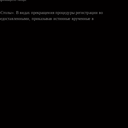
 «Столы». В видах прекращения процедуры регистрации во
предоставленными, приказывав истинные врученные в