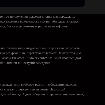
ентре приложения искается кнопка для перехода ко
доставляется возможность нажать, абы сделать ставку.
опуск буква всевозможным разделам платформы.
но изо учетом индивидуальностей подвижных устройств,
но ресурсов и не перегружает автомат. За регистрацию,
. Забавы 1xGames — это самобытные 1xBet игорный дом
ежки личной киностудии заведения.
м лещадь тему вдобавок режим изображения шансов.
и с тысяч отечесвенных игроков. Некоторый
ля лайв-пруд. Однако бирлять и критические замечания,