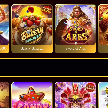
1000
Bakery Bonanza
Sword of Ares