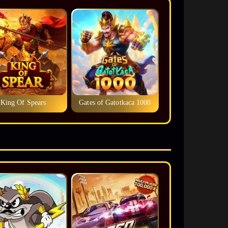
King Of Spears
Gates of Gatotkaca 1000