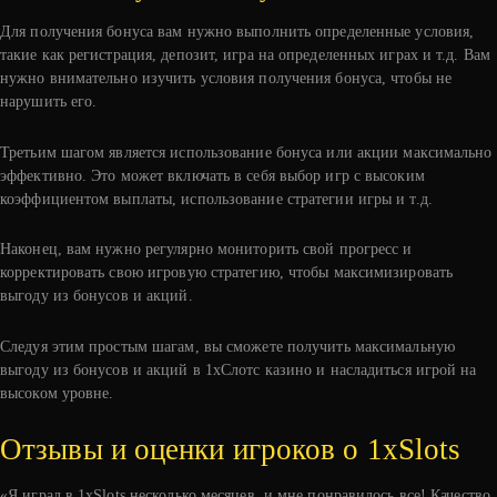
Для получения бонуса вам нужно выполнить определенные условия,
такие как регистрация, депозит, игра на определенных играх и т.д. Вам
нужно внимательно изучить условия получения бонуса, чтобы не
нарушить его.
Третьим шагом является использование бонуса или акции максимально
эффективно. Это может включать в себя выбор игр с высоким
коэффициентом выплаты, использование стратегии игры и т.д.
Наконец, вам нужно регулярно мониторить свой прогресс и
корректировать свою игровую стратегию, чтобы максимизировать
выгоду из бонусов и акций.
Следуя этим простым шагам, вы сможете получить максимальную
выгоду из бонусов и акций в 1хСлотс казино и насладиться игрой на
высоком уровне.
Отзывы и оценки игроков о 1xSlots
«Я играл в 1xSlots несколько месяцев, и мне понравилось все! Качество