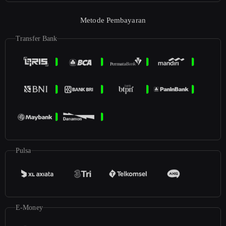
Metode Pembayaran
Transfer Bank
Pulsa
E-Money