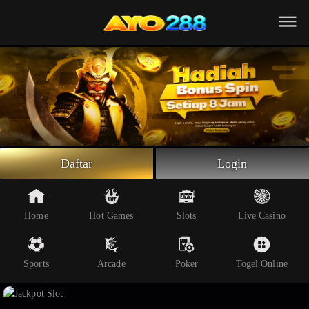
Beranda
Slot Online
Live Casino
Sportsbook
Arcade
Togel Online
Daftar
Login
Poker
Whatsapp
Home
Hot Games
Slots
Live Casino
Telegram
Sports
Arcade
Poker
Togel Online
Livechat