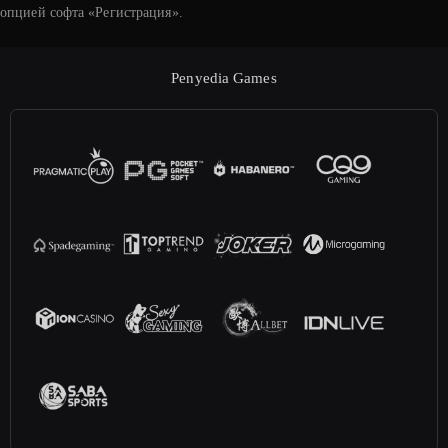
опцией софта «Регистрация».
Penyedia Games