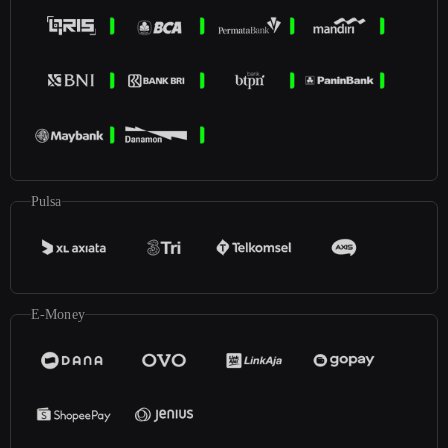
Pulsa
E-Money