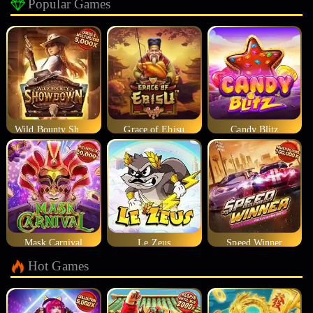
Popular Games
Wild Bounty Showdown
Grace of Ebisu
Candy Blitz
Mask Carnival
Le Zeus
Speed Winner
Hot Games