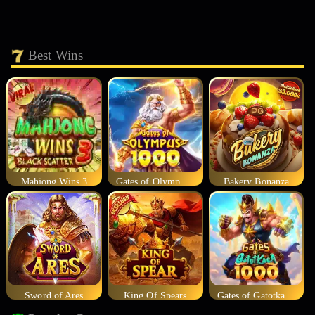
Best Wins
Mahjong Wins 3
Gates of Olympus 1000
Bakery Bonanza
Sword of Ares
King Of Spears
Gates of Gatotkaca 1000