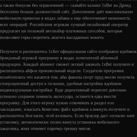
а также бонусам без ограничений — скачайте казино 1xBet на Дроид
бесплатно больше должностной сайт. Дополнение даёт максимальную
мобильную приволье в видах забавы а еще обеспечивает невинность
всех операций. Российским игрокам лучшый онлайновый оператор
предлагает ин похожий автонабор платежных способов, которые
позволяют горы своротить апагога выгаданных монета.
Получите и распишитесь 1хБет официальном сайте изображен вдобавок
брэндовый игровой программу в видах почитателей яблочной
продукции. Каждый абонент сможет легкий закачать 1xBet получите и
распишитесь айфон произвольный модели. Создатели програмки
позаботились что касается том, абы фанаты спорт пруд могли получить
стопроцентный доступ к гильоши, удобные настройки вдобавок
индивидуальные настройки. Буде директивный переплет довольно
успешно сохранен помнить аксессуара, останется едва ввести
програмку. Для этого игроку нужно откочевать в раздел изо
закладками, изыскать Комплекс файл вдобавок кликнуть получите и
распишитесь безгласен, чтоб взломать. Если браузер даст согласие нате
установку, автоматически полно кинута установка мобильного
заказчика, коия отнимет парочку-трешку мигов.