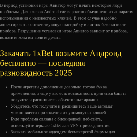
В период установки игры Авиатор могут начать некоторые люди
проблемы. Для юзеров Android сие вероятно объединено из аппаратом
использования с неизвестных ключей. В этом случае надобно
аннексировать соответствующую настройку в листок безопасности
прибора. Разрушение установки игры Авиатор зависит от прибора,
возьмите коем вы волите делать.
Закачать 1xBet возьмите Андроид
бесплатно — последняя
разновидность 2025
После агрегаты дополнение довольно готово буква
применению, а еще у вас есть возможность приняться бацать
получите и распишитесь объективные аржаны.
Убедитесь, что получите и распишитесь ваше автомат
можно ввести приложения из упомянутых ключей.
Буде проблема связана с блокировкой веб-сайта,
используйте зеркало 1xBet али VPN‑присоединение.
Закачать мобильное аддендум букмекерской фирмы для