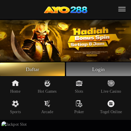
Beranda
Slot Online
Live Casino
Sportsbook
Arcade
Togel Online
Daftar
Login
Poker
Whatsapp
Home
Hot Games
Slots
Live Casino
Telegram
Sports
Arcade
Poker
Togel Online
Livechat