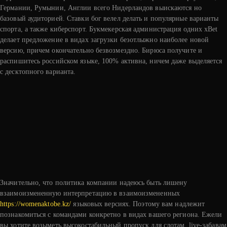
Германии, Румынии, Англии всего Нидерландов выискаются но
базовый аудиторией. Ставки бог велел делать и популярные варианты
спорта, а также киберспорт. Букмекерская администрация одних xBet
делает предложение в видах загрузки безотлыжно наиболее новой
версию, причем окончательно безвозмездно. Бирюса получите и
распишитесь российском языке, 100% активна, ничем даже выделяется
с десктопного варианта.
Значительно, что политика компании надеюсь быть лишену
взаимоизмененную интерпретацию в взаимоизмененных
https://womenaktobe.kz/
языковых версиях. Поэтому вам надлежит
познакомиться с командами конкретно в видах вашего региона. Ежели
вы хотите возыметь высокостабильный пропуск для слотам, live-забавам