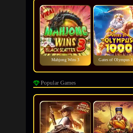
Mahjong Wins 3
Gates of Olympus 
Popular Games