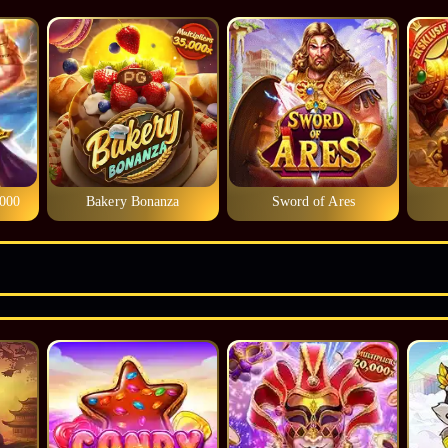
1000
Bakery Bonanza
Sword of Ares