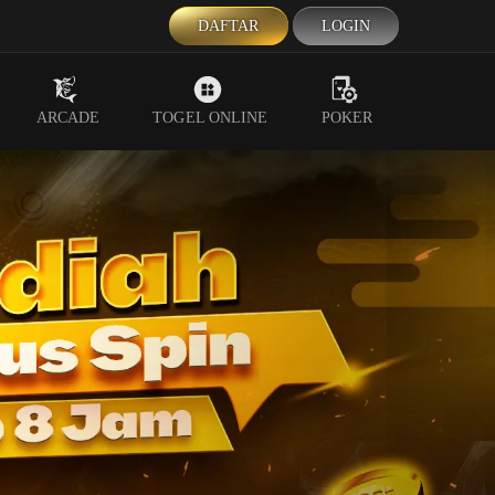
DAFTAR
LOGIN
ARCADE
TOGEL ONLINE
POKER