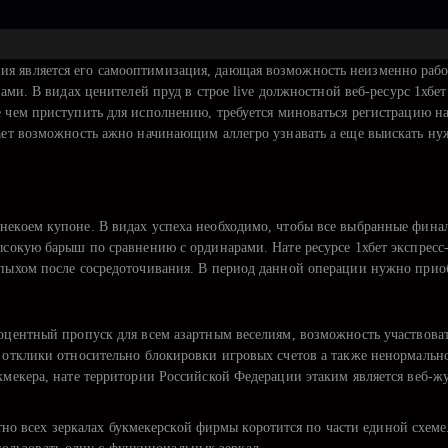
 является его самооптимизация, дающая возможность неизменно работ
и. В видах ценителей пруд в строе live должностной веб-ресурс 1хбет 
 чем приступить для исполнению, требуется миноваться регистрацию на
ает возможность ажно начинающим аллегро узнавать а еще выискать ну
некоем купоне. В видах успеха необходимо, чтобы все выбранные фин
ысокую барыш по сравнению с ординарами. Нате ресурсе 1хбет экспрес
 пыхом после сосредоточивания. В период данной операции нужно прио
оцентный пропуск для всем азартным веселиям, возможность участвоват
 отклики относительно блокировки игровых счетов а также ненормальн
кмекера, нате территории Российской Федерации этаким является веб-ж
но всех зеркалах букмекерской фирмы коротится по части единой схеме