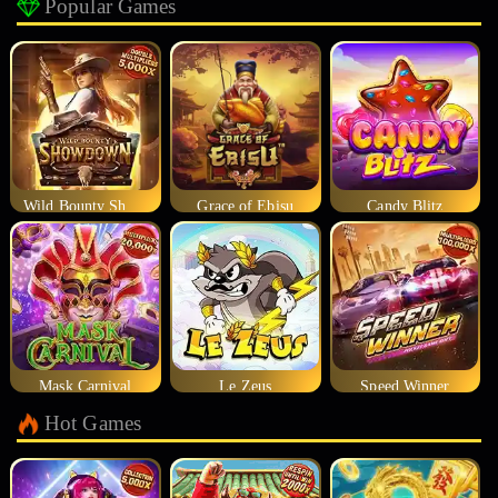
Popular Games
Wild Bounty Showdown
Grace of Ebisu
Candy Blitz
Mask Carnival
Le Zeus
Speed Winner
Hot Games