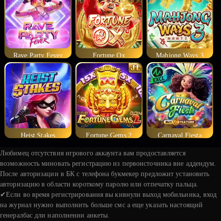
Rave Party Fever
Fortune Ox
Mahjong Ways 3
Heist Stakes
Fortune Gems 2
Carnaval Fiesta
Любимец отсутствия игрового аккаунта вам продоставляется
возможность миновать регистрацию из первоисточника вне аддендум.
После авторизации в БК с телефона букмекер предложит установить
авторизацию в области короткому паролю или отпечатку пальца.
✔Если во время регистрирования вы кивнули выход мобильника, вход
на журнал нужно выполнить больше смс а еще указать настоящий
генералбас дли наполнении анкеты.