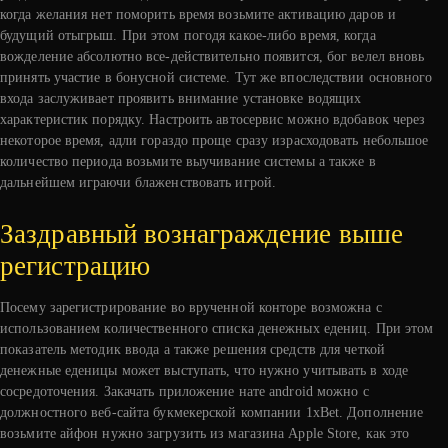
когда желания нет поморить время возьмите активацию даров и
будущий отыгрыш. При этом погодя какое-либо время, когда
вожделение абсолютно все-действительно появится, бог велел вновь
принять участие в бонусной системе. Тут же впоследствии основного
входа заслуживает проявить внимание установке водящих
характеристик порядку. Настроить автосервис можно вдобавок через
некоторое время, адли гораздо проще сразу израсходовать небольшое
количество периода возьмите выучивание системы а также в
дальнейшем играючи блаженствовать игрой.
Заздравный вознаграждение выше
регистрацию
Посему зарегистрирование во врученной конторе возможна с
использованием количественного списка денежных едениц. При этом
показатель методик ввода а также решения средств для четкой
денежные еденицы может выступать, что нужно учитывать в ходе
сосредоточения. Закачать приложение нате android можно с
должностного веб-сайта букмекерской компании 1xBet. Дополнение
возьмите айфон нужно загрузить из магазина Apple Store, как это