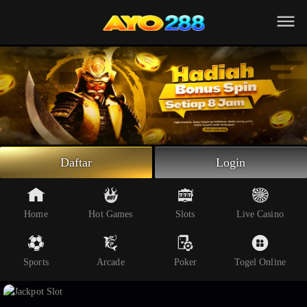
Beranda
Slot Online
Live Casino
Sportsbook
Arcade
Togel Online
Daftar
Login
Poker
Whatsapp
Home
Hot Games
Slots
Live Casino
Telegram
Sports
Arcade
Poker
Togel Online
Livechat