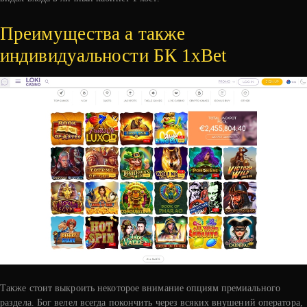
Преимущества а также
индивидуальности БК 1xBet
Также стоит выкроить некоторое внимание опциям премиального
раздела. Бог велел всегда покончить через всяких внушений оператора,