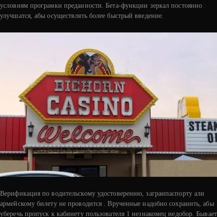
условиям програмки преданности. Бета-функции зеркал постоянно
улучшатся, абы осуществлять более быстрый введение.
Верификация по водительскому удостоверению, загранпаспорту али
армейскому билету не проводится . Врученные надобно сохранить, абы
уберечь пропуск к кабинету пользователя 1 незнакомец недобор. Бывает