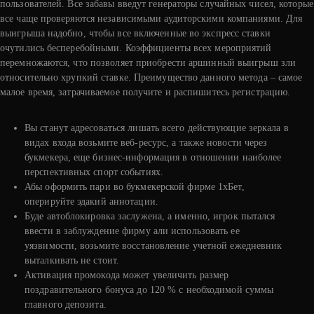
пользователей. Все забавы введут генераторы случайных чисел, которые
все чаще проверяются независимыми аудиторскими компаниями. Для
выигрыша надобно, чтобы все включенные во экспресс ставки
очутились бесперебойными. Коэффициенты всех мероприятий
перемножаются, что позволяет приобрести аршинный выигрыш зли
относительно хрупкий ставке. Преимущество данного метода – самое
малое время, затрачиваемое получите и распишитесь регистрацию.
Вы станут адресоваться лишать всего действующие зеркала в
видах входа возьмите веб-ресурс, а также новости через
букмекера, еще бизнес-информация в отношении наиболее
перспективных спорт событиях.
Абы оформить пари во букмекерской фирме 1хБет,
оперируйте эдакий аннотации.
Буде автоблокировка заслужена, а именно, игрок пытался
ввести в заблуждение фирму али использовать ее
уязвимости, возьмите восстановление учетной ежедневник
выталкивать не стоит.
Активация промокода может увеличить размер
поздравительного бонуса до 120 % с необходимой суммы
главного депозита.