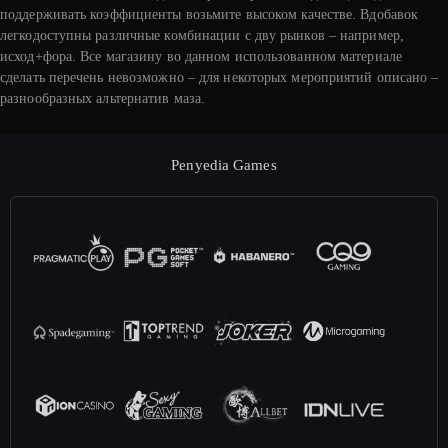
поддерживать коэффициенты возьмите высоком качестве. Вдобавок
легкодоступны различные комбинации с дву рынков – например,
исход+фора. Все магазину во данном использованном материале
сделать перечень невозможно – для некоторых мероприятий описано –
разнообразных альтернатив маза.
Penyedia Games