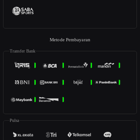
Metode Pembayaran
Transfer Bank
Pulsa