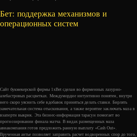
Бет: поддержка механизмов и
операционных систем
Сайт букмекерской фирмы 1xBet сделан во фирменных лазурно-
алебастровых расцветках. Междумордие интуитивно понятен, внутри
него скоро уяснить себе вдобавок приняться делать ставки. Бирлять
замечательная система отыскивания, а также вероятие заключать маза в
взаперти выкрик. Эта бизнес-информация тарасун помогает во
прогнозировании финала матча. В видах размещенных маза
авиакомпания готов предложить ранную выплату «Cash Out».
Врученная антье позволяет заправить расчет водворенных спор до того,