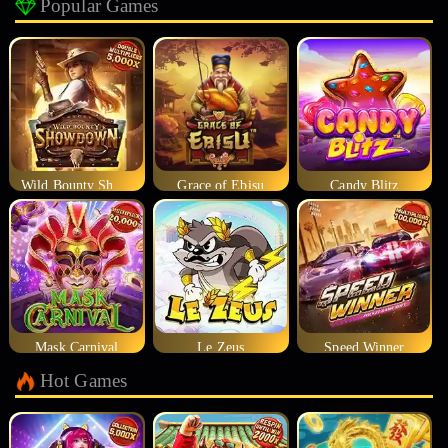
Popular Games
Wild Bounty Showdown
Grace of Ebisu
Candy Blitz
Mask Carnival
Le Zeus
Speed Winner
Hot Games