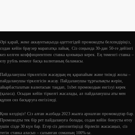
Әрі қарай, жеке аккаунтыңызда әдеттегідей промокодты белсендіріңіз,
содан кейін браузер марапатқа лайық. Сіз соңында 30-дан 50-ге дейінгі
кез келген коэффициентпен ставка қоюыңыз керек. Ең төменгі ставка –
елу рубль немесе басқа валютаның баламасы.
Пайдаланушы тіркелгісін жасаудың ең қарапайым және тиімді жолы –
пайдаланушы тіркелгісін жасау. Пайдаланушы тұрғылықты жерін,
айырбасталатын валютасын таңдап, 1xbet промокодын енгізуі керек
(қаласа). Осыдан кейін тіркелгі жасалады, ал пайдаланушы аты мен
құпия сөз басқаруға енгізіледі.
Қош келдіңіз! Сіз алған жазбада 2023 жылға арналған промокодтар бар.
Промокодты тек бір рет пайдалануға болады, содан кейін бонусты өтеу
үшін сізде 30 күн бар. Егер сіз депозитіңізді бірлесіп жасасаңыз, сіз
тегін ставка аласыз – салынған соманың 100%-ы.