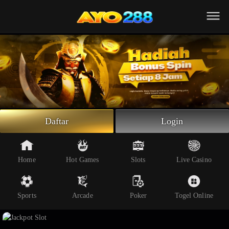
Beranda
Slot Online
Live Casino
Sportsbook
Arcade
Togel Online
Daftar
Login
Poker
Whatsapp
Home
Hot Games
Slots
Live Casino
Telegram
Sports
Arcade
Poker
Togel Online
Livechat