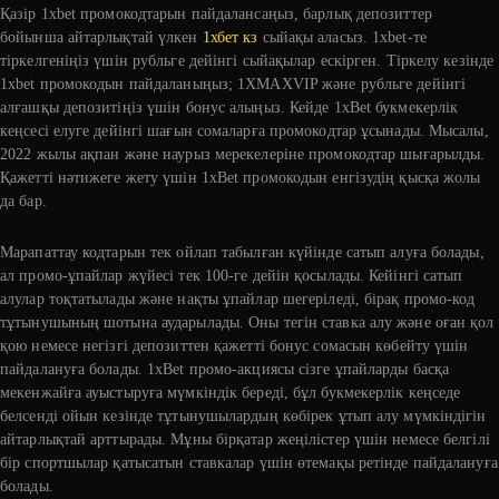
Қазір 1xbet промокодтарын пайдалансаңыз, барлық депозиттер
бойынша айтарлықтай үлкен
1хбет кз
сыйақы аласыз. 1xbet-те
тіркелгеніңіз үшін рубльге дейінгі сыйақылар ескірген. Тіркелу кезінде
1xbet промокодын пайдаланыңыз; 1XMAXVIP және рубльге дейінгі
алғашқы депозитіңіз үшін бонус алыңыз. Кейде 1xBet букмекерлік
кеңсесі елуге дейінгі шағын сомаларға промокодтар ұсынады. Мысалы,
2022 жылы ақпан және наурыз мерекелеріне промокодтар шығарылды.
Қажетті нәтижеге жету үшін 1xBet промокодын енгізудің қысқа жолы
да бар.
Марапаттау кодтарын тек ойлап табылған күйінде сатып алуға болады,
ал промо-ұпайлар жүйесі тек 100-ге дейін қосылады. Кейінгі сатып
алулар тоқтатылады және нақты ұпайлар шегеріледі, бірақ промо-код
тұтынушының шотына аударылады. Оны тегін ставка алу және оған қол
қою немесе негізгі депозиттен қажетті бонус сомасын көбейту үшін
пайдалануға болады. 1xBet промо-акциясы сізге ұпайларды басқа
мекенжайға ауыстыруға мүмкіндік береді, бұл букмекерлік кеңседе
белсенді ойын кезінде тұтынушылардың көбірек ұтып алу мүмкіндігін
айтарлықтай арттырады. Мұны бірқатар жеңілістер үшін немесе белгілі
бір спортшылар қатысатын ставкалар үшін өтемақы ретінде пайдалануға
болады.