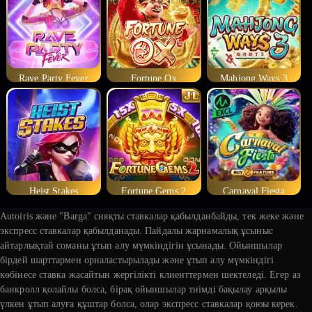
Rave Party Fever
Fortune Ox
Mahjong Ways 3
Heist Stakes
Fortune Gems 2
Carnaval Fiesta
Autoiris және "Barga" сияқты ставкалар қабылданбайды, тек жеке және
экспресс ставкалар қабылданады. Пайдалы жарнамалық ұсыныс
айтарлықтай соманы ұтып алу мүмкіндігін ұсынады. Ойыншылар
бірдей шарттармен орналастырылады және ұтып алу мүмкіндігі
көбінесе ставка жасайтын жергілікті клиенттермен шектеледі. Егер аз
банкролл қолайлы болса, бірақ ойыншылар тиімді бақылау арқылы
үлкен ұтып алуға құштар болса, олар экспресс ставкалар қоюы керек.