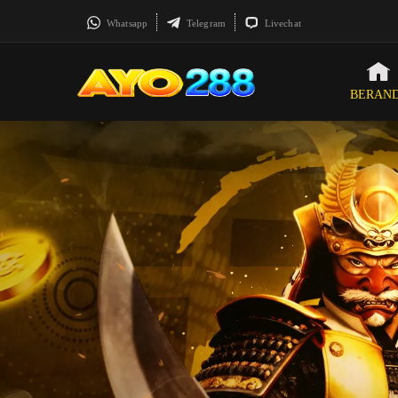
Whatsapp
Telegram
Livechat
BERAN