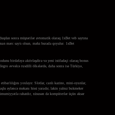
duqdan sonra müştərilər avtomatik olaraq 1xBet veb saytına
v idman mərc saytı olsun, məhz burada qoyulur. 1xBet
odunu birdəfəyə aktivləşdirə və yeni istifadəçi olaraq bonus
legro əvvəlcə rusdilli ölkələrdə, daha sonra isə Türkiyə,
ibarlılığını yoxlayır. Slotlar, canlı kazino, mini-oyunlar,
uqlu əyləncə məkanı hissi yaradır, lakin yalnız bukmeker
 ümumiyyətlə rahatdır, xüsusən də kompüterlər üçün əksər