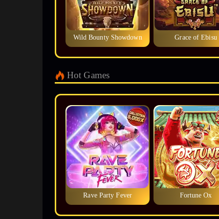
Wild Bounty Showdown
Grace of Ebisu
Hot Games
Rave Party Fever
Fortune Ox