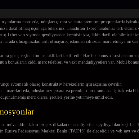
an oyunlarına mərc edə, uduşları çıxara və hətta premium proqramlarda iştirak
nıza daxil olmaq üçün aça bilərsiniz. Təsadüfən 1xbet hesabınızı tərk etdiniz
rtıq 1xbet veb saytında qeydiyyatdan keçmisinizsə, lakin daxil ola bilmirsinizsə
u da harada olmağınızdan asılı olmayaraq istənilən cihazdan mərc etməyə imkan 
sonra geniş çeşiddə bonus təklifləri təklif edir. Hər bir bonus xüsusi promo ko
tün bonusların ciddi mərc tələbləri və vaxt məhdudiyyətləri var. Mobil bonus gi
çu avtomatik olaraq konstruktiv hərəkətlərin iştirakçısına çevrilir.
dman mərcləri edə, uduşlarınızı çıxara və premium proqramlarda iştirak edə bilə
r düşünülməmiş mərc olarsa, şərtləri yerinə yetirməyə ümid edir.
omosyonlar
aları mövcuddur, lakin bir çox ölkədən olan müştərilər qeydiyyatdan keçirlər.
nin Rusiya Federasiyası Mərkəzi Bankı (TsUPIS) ilə əlaqəlidir və veb sayt və