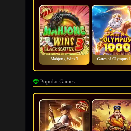
Mahjong Wins 3
Gates of Olympus 
Popular Games