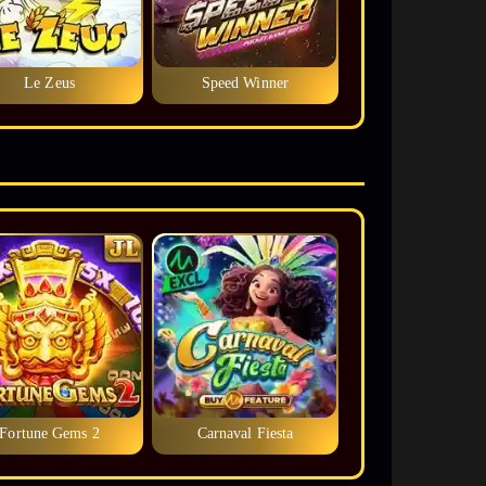
Le Zeus
Speed Winner
Fortune Gems 2
Carnaval Fiesta