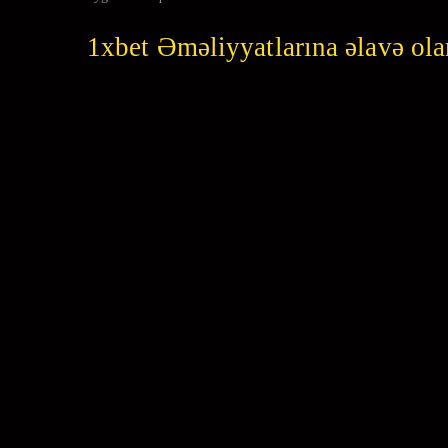
1xbet Əməliyyatlarına əlavə ola