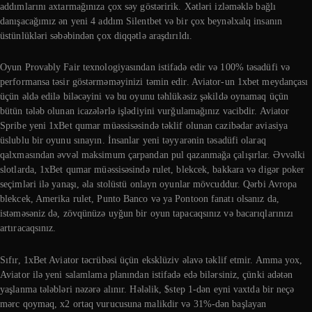
addımlarını axtarmağınıza çox səy göstəririk. Xətləri izləməklə bağlı
danışacağımız ən yeni 4 addım Silentbet və bir çox beynəlxalq insanın
üstünlükləri səbəbindən çox diqqətlə araşdırıldı.
Oyun Provably Fair texnologiyasından istifadə edir və 100% təsadüfi və
performansa təsir göstərməməyinizi təmin edir. Aviator-un 1xbet meydançası
üçün əldə edilə biləcəyini və bu oyunu təhlükəsiz şəkildə oynamaq üçün
bütün tələb olunan icazələrlə işlədiyini vurğulamağınız vacibdir. Aviator
Spribe yeni 1xBet qumar müəssisəsində təklif olunan cazibədar aviasiya
üslublu bir oyunu sınayın. İnsanlar yeni təyyarənin təsadüfi olaraq
qalxmasından əvvəl maksimum çarpandan pul qazanmağa çalışırlar. Əvvəlki
slotlarda, 1xBet qumar müəssisəsində rulet, blekcek, bakkara və digər poker
seçimləri ilə yanaşı, əla stolüstü onlayn oyunlar mövcuddur. Qərbi Avropa
blekcek, Amerika rulet, Punto Banco və ya Pontoon fanatı olsanız da,
istəməsəniz də, zövqünüzə uyğun bir oyun tapacaqsınız və bacarıqlarınızı
artıracaqsınız.
Sıfır, 1xBet Aviator təcrübəsi üçün eksklüziv əlavə təklif etmir. Amma yox,
Aviator ilə yeni salamlama planından istifadə edə bilərsiniz, çünki adətən
yaşlanma tələbləri nəzərə alınır. Hələlik, $step 1-dən eyni vaxtda bir neçə
mərc qoymaq, x2 ortaq vurucusuna malikdir və 31%-dən başlayan