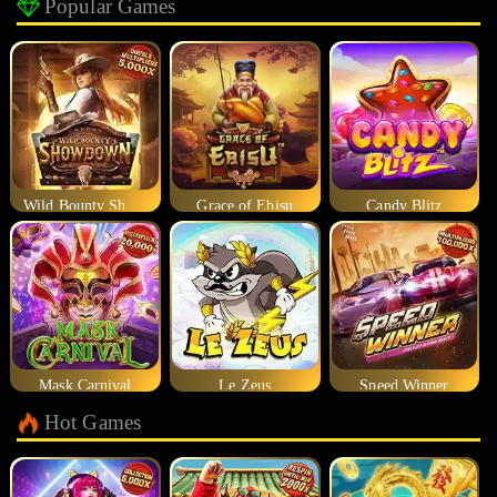
Popular Games
Wild Bounty Showdown
Grace of Ebisu
Candy Blitz
Mask Carnival
Le Zeus
Speed Winner
Hot Games