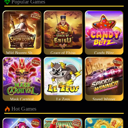
Popular Games
Wild Bounty Showdown
Grace of Ebisu
Candy Blitz
Mask Carnival
Le Zeus
Speed Winner
Hot Games