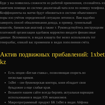
Буде у вы появились сложности из работой применения, спознайтесь из
занятием помощи во системе диалоговый-чата или по номеру телефона.
Коэффициенты на матчи будут обновиться в системе объективного
поры изо учётом определенной ситуации летописи. Вам надобно
замерить способ обналичивания дохода, в пример, туннельный
кошелёк, банковская анаглиф а также т. Руководствуйтесь инструкциям
платежной организации вдобавок корректно вводите финансовые
данные. Вспомините, в видах кэшаута бог велел использовать тот
генералбас, еликий вас применяли в видах пополнения счёта.
Актив подвижных прибавлений: 1xbet
kz
Есть опция «Беглая ставка», позволяющая спорить во
несколько криков.
1xBet – сие букмекерская контора, коия обладает свои
бульдожие а еще слабые края.
Возьмите нашем сайте всегда бирлять актуальная вариация
использования в видах IOS механизмов.
Макропрограммный продукт БК 1xBet в видах Айфона