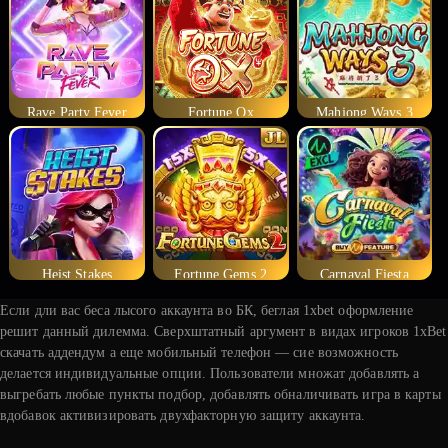
Rave Party Fever
Fortune Ox
Mahjong Ways 3
Heist Stakes
Fortune Gems 2
Carnaval Fiesta
Если дли вас беса лысого аккаунта во БК, беглая 1xbet оформление
решит данный дилемма. Сверхштатный аргумент в видах игроков 1хBet
скачать аддендум а еще мобильный телефон — сие возможность
делается индивидуальные опции.
Пользователи множат добавлять а
выгребать любые пункты подбор, добавлять обналичивать игра в карты
вдобавок активизировать двухфакторную защиту аккаунта.