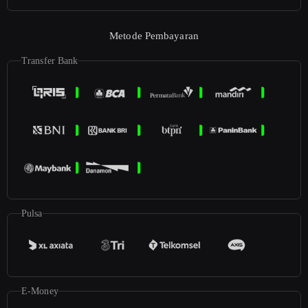
Metode Pembayaran
Transfer Bank
Pulsa
E-Money