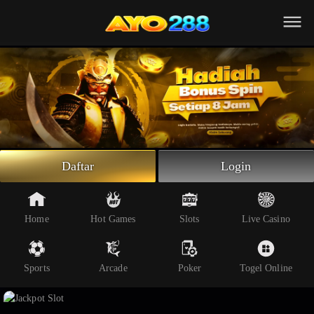
Beranda
Slot Online
Live Casino
Sportsbook
Arcade
Togel Online
Daftar
Login
Poker
Whatsapp
Home
Hot Games
Slots
Live Casino
Telegram
Sports
Arcade
Poker
Togel Online
Livechat